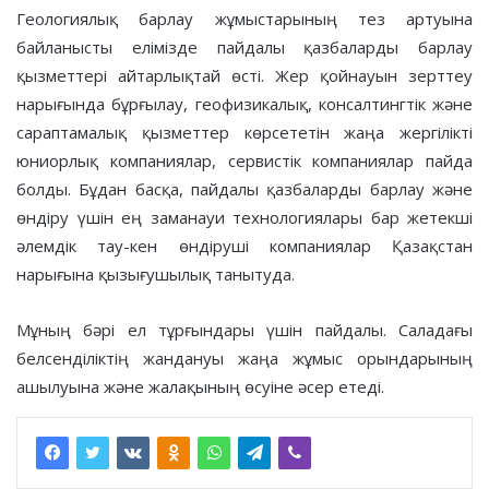
Геологиялық барлау жұмыстарының тез артуына
байланысты елімізде пайдалы қазбаларды барлау
қызметтері айтарлықтай өсті. Жер қойнауын зерттеу
нарығында бұрғылау, геофизикалық, консалтингтік және
сараптамалық қызметтер көрсететін жаңа жергілікті
юниорлық компаниялар, сервистік компаниялар пайда
болды. Бұдан басқа, пайдалы қазбаларды барлау және
өндіру үшін ең заманауи технологиялары бар жетекші
әлемдік тау-кен өндіруші компаниялар Қазақстан
нарығына қызығушылық танытуда.
Мұның бәрі ел тұрғындары үшін пайдалы. Саладағы
белсенділіктің жандануы жаңа жұмыс орындарының
ашылуына және жалақының өсуіне әсер етеді.