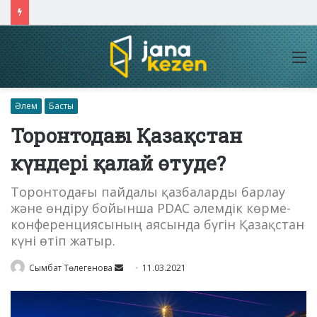
Қасым-Жомарт Тоқаев Қытайдың жетекші компаниялары басшыларымен кездесті
M
Әлем
Басты
Торонтодағы Қазақстан
күндері қалай өтуде?
Торонтодағы пайдалы қазбаларды барлау
және өндіру бойынша PDAC әлемдік көрме-
конференциясының аясында бүгін Қазақстан
күні өтіп жатыр.
Send
Сымбат Төлегенова
11.03.2021
an
email