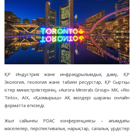
ҚР Индустрия және инфрақұрылымдық даму, ҚР
Экология, геология және табиғи ресурстар, ҚР Сыртқы
істер министрліктерінің, «Aurora Minerals Group» МК, «Rio
Tinto», AIX, «Қазмырыш» АҚ өкілдері шараны онлайн
форматта өткізеді.
Жыл сайынғы PDAC конференциясы – ағымдағы
мәселелер, перспективалық нарықтар, салалық үрдістер