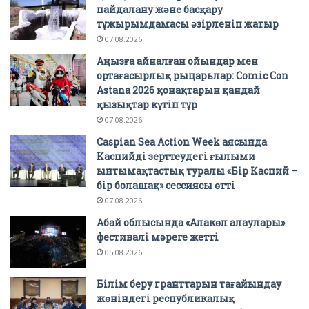
пайдалану және басқару
тұжырымдамасы әзірленіп жатыр
07.08.2026
Аңызға айналған ойындар мен
ортағасырлық рыцарьлар: Comic Con
Astana 2026 қонақтарын қандай
қызықтар күтіп тұр
07.08.2026
Caspian Sea Action Week аясында
Каспийді зерттеудегі ғылыми
ынтымақтастық туралы «Бір Каспий –
бір болашақ» сессиясы өтті
07.08.2026
Абай облысында «Алакөл алаулары»
фестивалі мәреге жетті
05.08.2026
Білім беру гранттарын тағайындау
жөніндегі республикалық