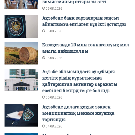
комиссияның отырысы өтті
05.08.2026
Ақтөбеде банк карталарын заңсыз
айналымға енгізген күдікті ұсталды
05.08.2026
Қазақстанда 20 млн тоннаға жуық мал
азығы дайындалды
05.08.2026
Ақтөбе облысындағы су құбыры
желілерінің құрылысына
қайтарылған активтер қаражаты
есебінен 5 млрд теңге бөлінді
05.08.2026
Ақтөбеде далаға қоқыс төккен
медициналық мекеме жауапқа
тартылды
04.08.2026