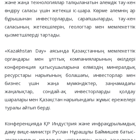
және жаңа технологиялар талқыланатын әлемдік тау-кен
өндіру саласы үшін жетекші іс-шара. Көрме әлемнің әр
бұрышынан инвесторларды, сарапшыларды, тау-кен
саласының жетекшілерін, геологтар мен мемлекеттік
қызметшілерді тартады.
«Kazakhstan Day» аясында Қазақстанның мемлекеттік
органдары мен ұлттық компанияларының өкілдері
конференция қатысушыларына еліміздің минералдық
ресурстары нарығының болашағы, инвесторлар мен
бизнес үшін жаңа мүмкіндіктер, заңнамадағы
жаңалықтар, сондай-ақ инвесторларды қолдау
шаралары мен Қазақстан нарығындағы жұмыс ережелері
туралы айтып берді.
Конференцияда ҚР Индустрия және инфрақұрылымдық
даму вице-министрі Руслан Нұрашұлы Баймишев батыс-
австралиялық модельге негізделген жаңа заңнаманы