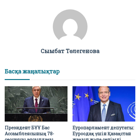
Сымбат Төлегенова
Басқа жаңалықтар
Президент БҰҰ Бас
Еуропарламент депутаты:
Ассамблеясының 78-
Еуроодақ үшін Қазақстан
сессиясы аясындағы
жақын және сенімді