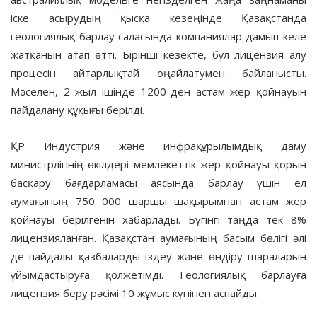
іске асырудың қысқа кезеңінде Қазақстанда
геологиялық барлау саласында компаниялар дамып келе
жатқанын атап өтті. Бірінші кезекте, бұл лицензия алу
процесін айтарлықтай оңайлатумен байланысты.
Мәселен, 2 жыл ішінде 1200-ден астам жер қойнауын
пайдалану құқығы берілді.
ҚР Индустрия және инфрақұрылымдық даму
министрлігінің өкілдері мемлекеттік жер қойнауы қорын
басқару бағдарламасы аясында барлау үшін ел
аумағының 750 000 шаршы шақырымнан астам жер
қойнауы берілгенін хабарлады. Бүгінгі таңда тек 8%
лицензияланған. Қазақстан аумағының басым бөлігі әлі
де пайдалы қазбаларды іздеу және өндіру шараларын
ұйымдастыруға қолжетімді. Геологиялық барлауға
лицензия беру рәсімі 10 жұмыс күнінен аспайды.