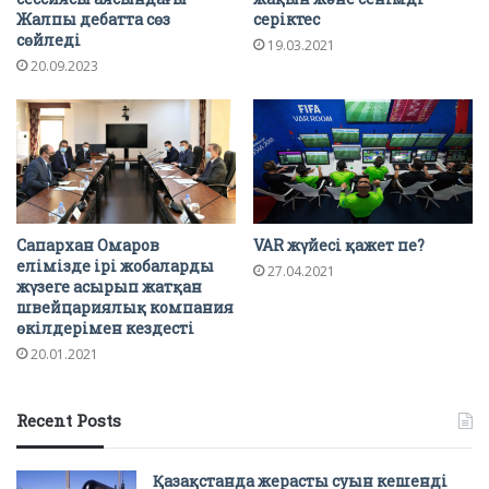
Жалпы дебатта сөз
серіктес
сөйледі
19.03.2021
20.09.2023
Сапархан Омаров
VAR жүйесі қажет пе?
елімізде ірі жобаларды
27.04.2021
жүзеге асырып жатқан
швейцариялық компания
өкілдерімен кездесті
20.01.2021
Recent Posts
Қазақстанда жерасты суын кешенді