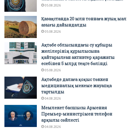
05.08.2026
Қазақстанда 20 млн тоннаға жуық мал
азығы дайындалды
05.08.2026
Ақтөбе облысындағы су құбыры
желілерінің құрылысына
қайтарылған активтер қаражаты
есебінен 5 млрд теңге бөлінді
05.08.2026
Ақтөбеде далаға қоқыс төккен
медициналық мекеме жауапқа
тартылды
04.08.2026
Мемлекет басшысы Армения
Премьер-министрімен телефон
арқылы сөйлесті
04.08.2026