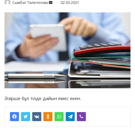
Send
Сымбат Төлегенова
02.03.2021
an
email
Әзірше бұл тілде дайын емес екен.