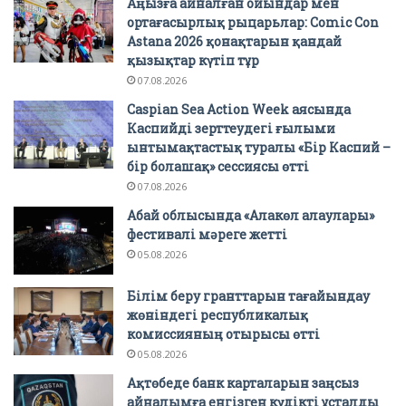
Аңызға айналған ойындар мен
ортағасырлық рыцарьлар: Comic Con
Astana 2026 қонақтарын қандай
қызықтар күтіп тұр
07.08.2026
Caspian Sea Action Week аясында
Каспийді зерттеудегі ғылыми
ынтымақтастық туралы «Бір Каспий –
бір болашақ» сессиясы өтті
07.08.2026
Абай облысында «Алакөл алаулары»
фестивалі мәреге жетті
05.08.2026
Білім беру гранттарын тағайындау
жөніндегі республикалық
комиссияның отырысы өтті
05.08.2026
Ақтөбеде банк карталарын заңсыз
айналымға енгізген күдікті ұсталды