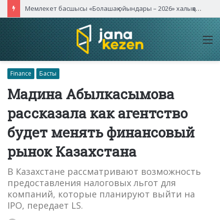
Мемлекет басшысы «Болашақ ойындары – 2026» халықаралық турнирінің ашылу салтанатына қатысты
M
Finance
Басты
Мадина Абылкасымова
рассказала как агентство
будет менять финансовый
рынок Казахстана
В Казахстане рассматривают возможность
предоставления налоговых льгот для
компаний, которые планируют выйти на
IPO, передает LS.