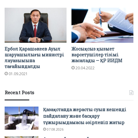
Ербол Қарашөкеев Ауыл
Жосықсыз қызмет
шаруашылығы министрі
көрсетушілер тізімі
лауазымына
жасалады — ҚР ИИДМ
тағайындалды
20.04.2022
01.09.2021
Recent Posts
Қазақстанда жерасты суын кешенді
пайдалану және басқару
тұжырымдамасы әзірленіп жатыр
07.08.2026