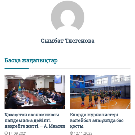
Сымбат Төлегенова
Басқа жаңалықтар
Қазақстан экономикасы
Елорда журналистері
пандемияға дейінгі
волейбол алаңында бас
деңгейге жетті — А. Мамин
қосты
14.09.2021
12.11.2023