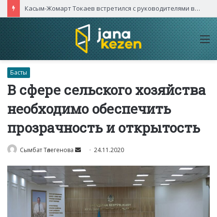
Касым-Жомарт Токаев встретился с руководителями высокотехнологичных компаний Китая
M
Басты
В сфере сельского хозяйства
необходимо обеспечить
прозрачность и открытость
Send
Сымбат Төлегенова
24.11.2020
an
email