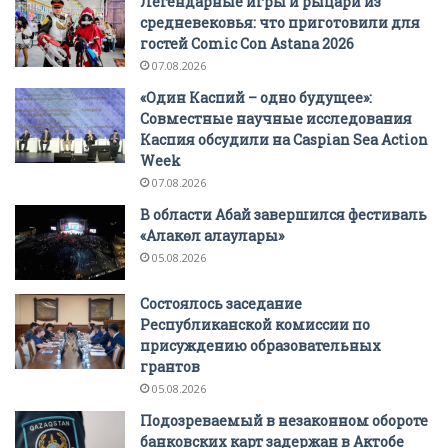
Легендарные игры и рыцари из
средневековья: что приготовили для
гостей Comic Con Astana 2026
07.08.2026
«Один Каспий – одно будущее»:
Совместные научные исследования
Каспия обсудили на Caspian Sea Action
Week
07.08.2026
В области Абай завершился фестиваль
«Алакөл алаулары»
05.08.2026
Состоялось заседание
Республиканской комиссии по
присуждению образовательных
грантов
05.08.2026
Подозреваемый в незаконном обороте
банковских карт задержан в Актобе