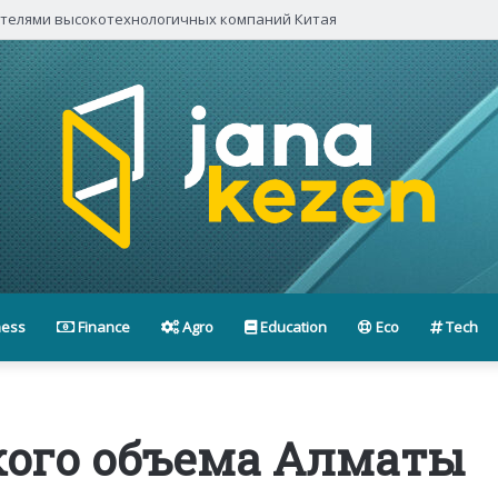
ителями высокотехнологичных компаний Китая
ness
Finance
Agro
Education
Eco
Tech
кого объема Алматы