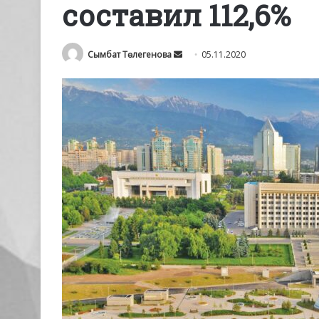
составил 112,6%
Send
Сымбат Төлегенова
05.11.2020
an
email