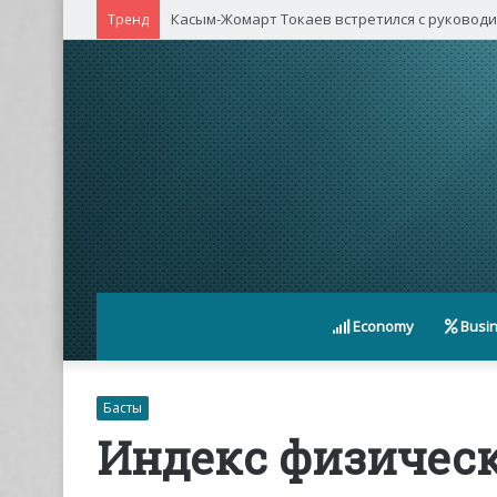
Касым-Жомарт Токаев встретился с руковод
Тренд
Economy
Busi
Басты
Индекс физичес