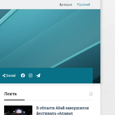
Қазақша
Русский
Facebook
Instagram
Telegram
Social
Лента
В области Абай завершился
фестиваль «Алакөл