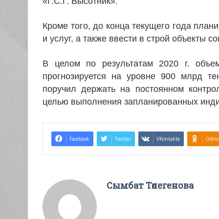
«Г.С.Г. Высотник».
Кроме того, до конца текущего года план
и услуг, а также ввести в строй объекты с
В целом по результатам 2020 г. объе
прогнозируется на уровне 900 млрд т
поручил держать на постоянном контро
целью выполнения запланированных инди
Facebook
Twitter
VKontakte
Odnok
Сымбат Төлегенова