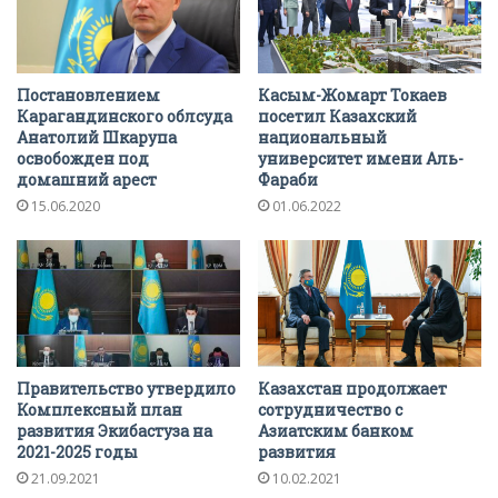
Постановлением
Касым-Жомарт Токаев
Карагандинского облсуда
посетил Казахский
Анатолий Шкарупа
национальный
освобожден под
университет имени Аль-
домашний арест
Фараби
15.06.2020
01.06.2022
Правительство утвердило
Казахстан продолжает
Комплексный план
сотрудничество с
развития Экибастуза на
Азиатским банком
2021-2025 годы
развития
21.09.2021
10.02.2021