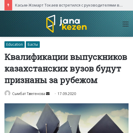
Касым-Жомарт Токаев встретился с руководителями высокотехнологичных компаний Китая
M
Education
Басты
Квалификации выпускников
казахстанских вузов будут
признаны за рубежом
Send
Сымбат Төлегенова
17.09.2020
an
email