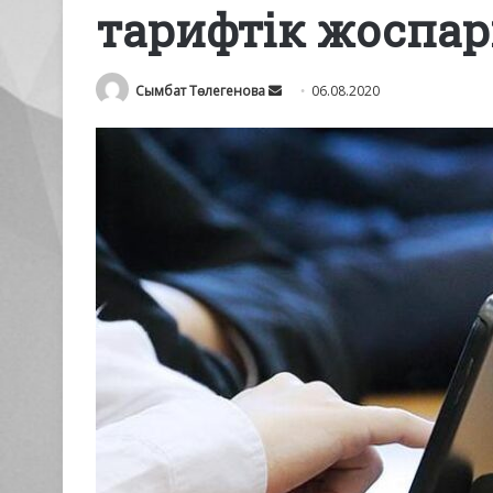
тарифтік жоспар
Send
Сымбат Төлегенова
06.08.2020
an
email