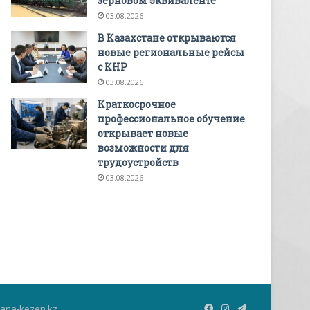
зерновом эквиваленте
03.08.2026
В Казахстане открываются
новые региональные рейсы
с КНР
03.08.2026
Краткосрочное
профессиональное обучение
открывает новые
возможности для
трудоустройств
03.08.2026
Facebook
Instagram
Telegram
jana-kezen.kz