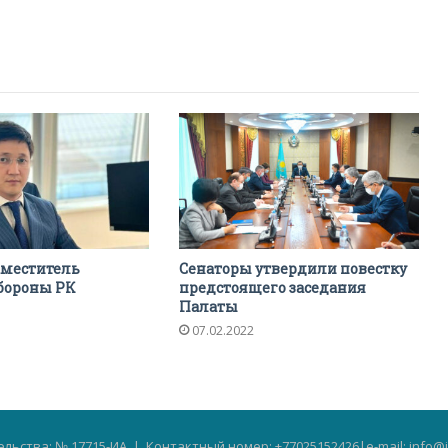
аместитель
Сенаторы утвердили повестку
бороны РК
предстоящего заседания
Палаты
07.02.2022
льства: № 17715-ИА | Контактный номер: +77025152426|e-mail: info@