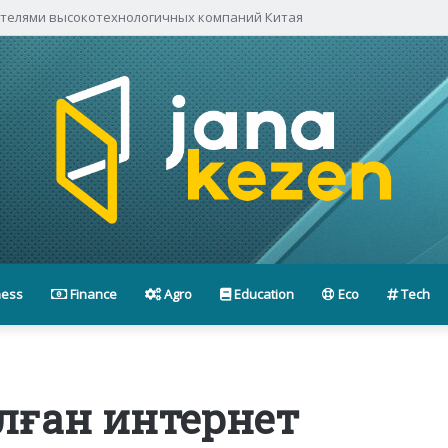
ителями высокотехнологичных компаний Китая
ness
Finance
Agro
Education
Eco
Tech
лған интернет