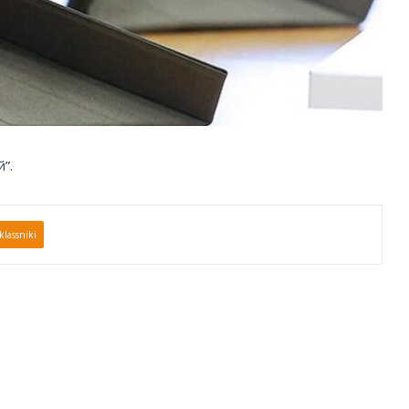
й
”.
lassniki