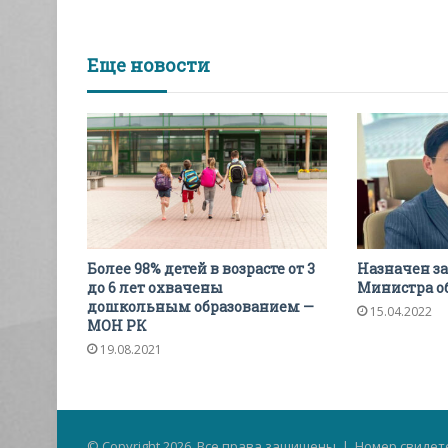
Еще новости
Более 98% детей в возрасте от 3
Назначен з
до 6 лет охвачены
Министра о
дошкольным образованием —
15.04.2022
МОН РК
19.08.2021
© Copyright 2026, Все права защищены | Номер свидете