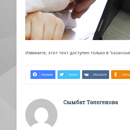
Извините, этот техт доступен только в “
казахски
Facebook
Twitter
VKontakte
Odnok
Сымбат Төлегенова