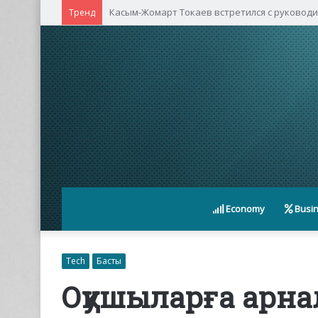
Касым-Жомарт Токаев встретился с руковод
Тренд
Economy
Busi
Tech
Басты
Оқушыларға арна