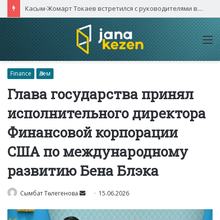
Касым-Жомарт Токаев встретился с руководителями высокотехнологичных компаний Китая
M
Finance
Әлем
Глава государства принял
исполнительного директора
Финансовой корпорации
США по международному
развитию Бена Блэка
Send
Сымбат Төлегенова
15.06.2026
an
email