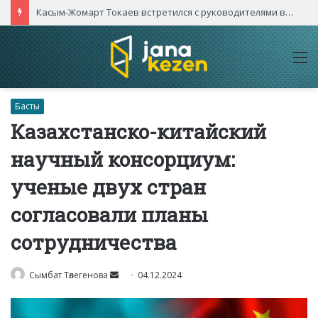
Касым-Жомарт Токаев встретился с руководителями высокотехнологичных компаний Китая
M
Басты
Казахстанско-китайский
научный консорциум:
ученые двух стран
согласовали планы
сотрудничества
Send
Сымбат Төлегенова
04.12.2024
an
email