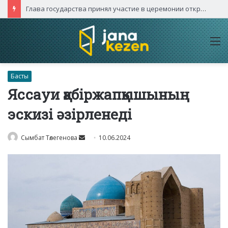
Глава государства принял участие в церемонии открытия международного турнира «Игры будущего – 2026»
M
Басты
Яссауи қабіржапқышының
эскизі әзірленеді
Send
Сымбат Төлегенова
10.06.2024
an
email