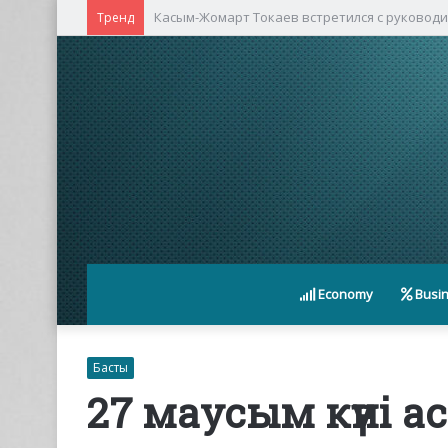
Касым-Жомарт Токаев встретился с руковод
Тренд
Economy
Busi
Басты
27 маусым күні а