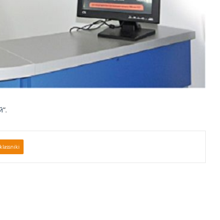
й
”.
lassniki