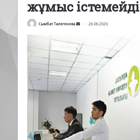
жұмыс істемейді
Send
Сымбат Төлегенова
26.06.2020
an
email