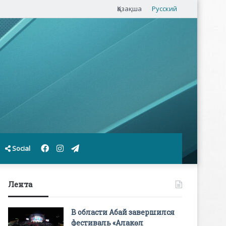
Қазақша
Русский
Facebook
Instagram
Telegram
Social
Лента
В области Абай завершился
фестиваль «Алакөл