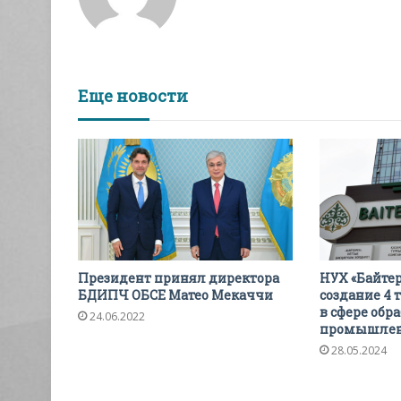
Еще новости
Президент принял директора
НУХ «Байтер
БДИПЧ ОБСЕ Матео Мекаччи
создание 4 
в сфере об
24.06.2022
промышлен
28.05.2024