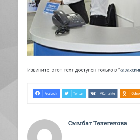
Извините, этот техт доступен только в “
казахски
Facebook
Twitter
VKontakte
Odnok
Сымбат Төлегенова