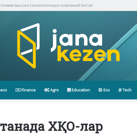
ителями высокотехнологичных компаний Китая
ness
Finance
Agro
Education
Eco
Tech
станада ХҚО-лар