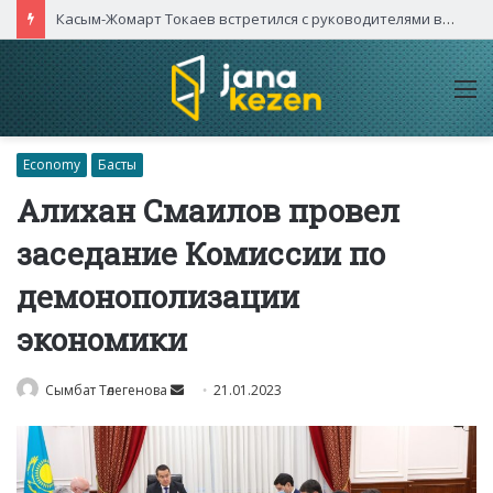
Касым-Жомарт Токаев встретился с руководителями высокотехнологичных компаний Китая
M
Economy
Басты
Алихан Смаилов провел
заседание Комиссии по
демонополизации
экономики
Send
Сымбат Төлегенова
21.01.2023
an
email