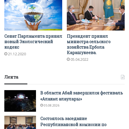
Сенат Парламента принял
Президент принял
новый Экологический
министра сельского
кодекс
хозяйства Ербола
Карашукеева.
21.12.2020
05.04.2022
Лента
В области Абай завершился фестиваль
«Алакөл алаулары»
05.08.2026
Состоялось заседание
Республиканской комиссии по