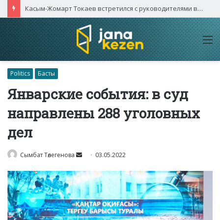
Касым-Жомарт Токаев встретился с руководителями высокотехнологичных компаний Китая
M
Politics
Басты
Январские события: в суд
направлены 288 уголовных
дел
Send
Сымбат Төлегенова
03.05.2022
an
email