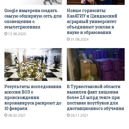
Google намерена создать
Новые горизонты:
самую обширную сеть для
КазАТИУ и Циндаоский
оповещения о
аграрный университет
землетрясениях
объединяют усилия в
науке и образовании
12.08.2020
31.08.2024
Результаты исследования
В Туркестанской области
миссии ВОЗ о
выявлен факт хищения
происхождении
более 2,5 млрд тенге при
коронавируса раскроют до
поставке ноутбуков для
10 февраля
дистанционного обучения
08.02.2021
26.11.2021