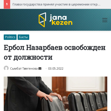
Глава государства принял участие в церемонии открытия международного турнира «Игры будущего – 2026»
M
Politics
Басты
Ербол Назарбаев освобожден
от должности
Send
Сымбат Төлегенова
03.05.2022
an
email