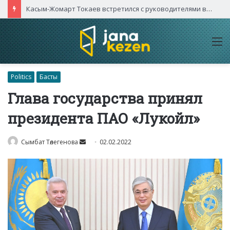
Касым-Жомарт Токаев встретился с руководителями высокотехнологичных компаний Китая
M
Politics
Басты
Глава государства принял
президента ПАО «Лукойл»
Send
Сымбат Төлегенова
02.02.2022
an
email