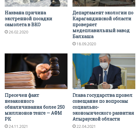
Названа причина
Департамент экологии по
экстренной посадки
Карагандинской области
самолета в ВКО
проверяет
медеплавильный завод
26.02.2020
Балхаша
18.09.2020
Пресечен факт
Глава государства провел
незаконного
совещание по вопросам
обналичивания более 250
социально-
миллионов тенге — АФМ
экономического развития
РК
Атырауской области
24.11.2021
22.04.2021