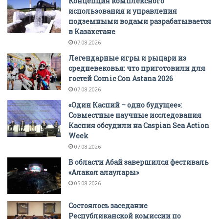
Концепция комплексного
использования и управления
подземными водами разрабатывается
в Казахстане
07.08.2026
Легендарные игры и рыцари из
средневековья: что приготовили для
гостей Comic Con Astana 2026
07.08.2026
«Один Каспий – одно будущее»:
Совместные научные исследования
Каспия обсудили на Caspian Sea Action
Week
07.08.2026
В области Абай завершился фестиваль
«Алакөл алаулары»
05.08.2026
Состоялось заседание
Республиканской комиссии по