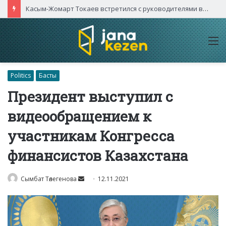
Касым-Жомарт Токаев встретился с руководителями высокотехнологичных компаний Китая
M
Politics
Басты
Президент выступил с
видеообращением к
участникам Конгресса
финансистов Казахстана
Send
Сымбат Төлегенова
12.11.2021
an
email