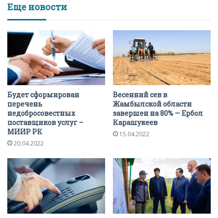
Еще новости
Будет сформирован
Весенний сев в
перечень
Жамбылской области
недобросовестных
завершен на 80% — Ербол
поставщиков услуг –
Карашукеев
МИИР РК
15.04.2022
20.04.2022