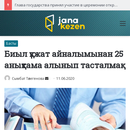
Глава государства принял участие в церемонии открытия международного турнира «Игры будущего – 2026»
M
Басты
Биыл құжат айналымынан 25
анықтама алынып тасталмақ
Send
Сымбат Төлегенова
11.06.2020
an
email