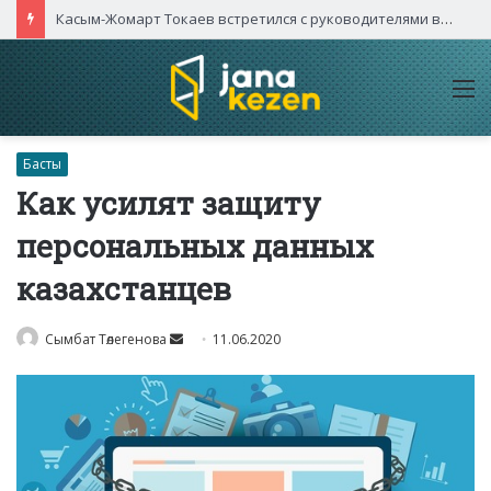
Касым-Жомарт Токаев встретился с руководителями высокотехнологичных компаний Китая
M
Басты
Как усилят защиту
персональных данных
казахстанцев
Send
Сымбат Төлегенова
11.06.2020
an
email