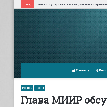
Глава государства принял участие в церемо
Тренд
Economy
Busi
Politics
Басты
Глава МИИР обсу