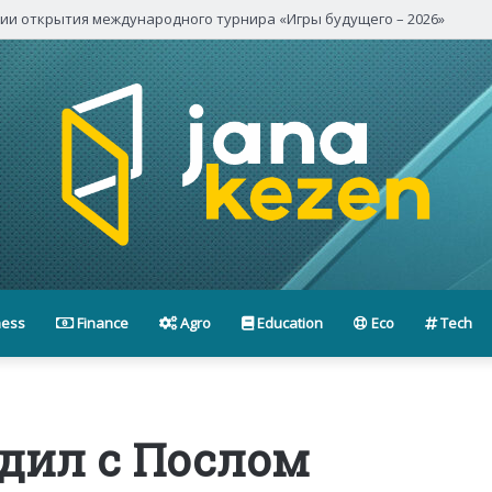
нии открытия международного турнира «Игры будущего – 2026»
ness
Finance
Agro
Education
Eco
Tech
дил с Послом