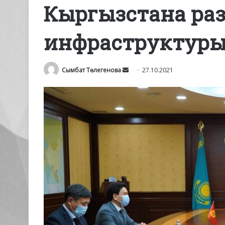
Кыргызстана раз
инфраструктур
Send
Сымбат Төлегенова
27.10.2021
an
email