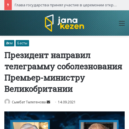
Глава государства принял участие в церемонии открытия международного турнира «Игры будущего – 2026»
M
Әлем
Басты
Президент направил
телеграмму соболезнования
Премьер-министру
Великобритании
Send
Сымбат Төлегенова
14.09.2021
an
email