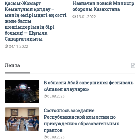
Қасым-Жомарт
Назначен новый Министр
Кемелұлын қолдау –
обороны Казахстана
менің өмірімдегі ең сәтті
19.01.2022
және басты
шешімдерімнің бірі
болмақ! — Шұғыла
Сапарғалиқызы
04.11.2022
Лента
В области Абай завершился фестиваль
«Алакөл алаулары»
05.08.2026
Состоялось заседание
Республиканской комиссии по
присуждению образовательных
грантов
05.08.2026