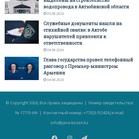
выделены на строительство
водопровода в Актюбинской области
05.08.2026
Служебные документы нашли на
стихийной свалке: в Актобе
нарушителей привлекли к
ответственности
04.08.2026
Глава государства провел телефонный
разговор с Премьер-министром
Армении
04.08.2026
© Copyright 2026, Все права защищены | Номер свидетельства:
№ 17715-ИА | Контактный номер: +77025152426|e-mail:
info@jana-kezen.kz
Facebook
Instagram
Telegram