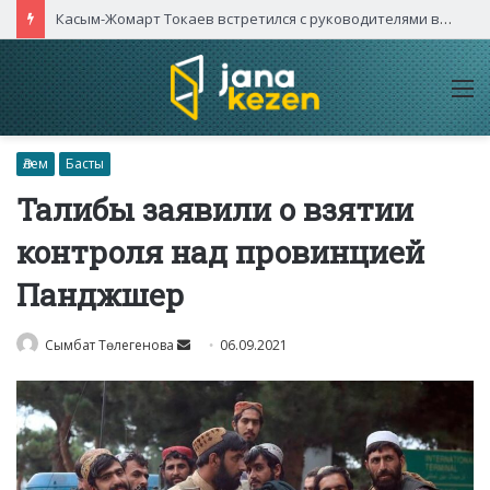
Касым-Жомарт Токаев встретился с руководителями высокотехнологичных компаний Китая
M
Әлем
Басты
Талибы заявили о взятии
контроля над провинцией
Панджшер
Send
Сымбат Төлегенова
06.09.2021
an
email