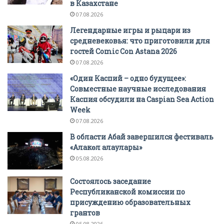
в Казахстане
07.08.2026
Легендарные игры и рыцари из
средневековья: что приготовили для
гостей Comic Con Astana 2026
07.08.2026
«Один Каспий – одно будущее»:
Совместные научные исследования
Каспия обсудили на Caspian Sea Action
Week
07.08.2026
В области Абай завершился фестиваль
«Алакөл алаулары»
05.08.2026
Состоялось заседание
Республиканской комиссии по
присуждению образовательных
грантов
05.08.2026