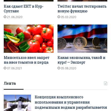
Как сдают ЕНТ в Нур-
Twitter начал тестировать
Султане
новую функцию
21.06.2020
05.03.2020
Минсельхоз ввел запрет
Какая экономика, такой и
на ввоз томатов и перца
курс! — Эксперт
07.06.2021
05.08.2020
Лента
Концепция комплексного
использования и управления
подземными водами разрабатывается