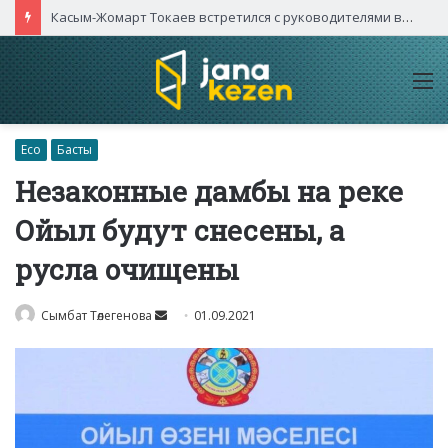
Касым-Жомарт Токаев встретился с руководителями высокотехнологичных компаний Китая
M
Eco
Басты
Незаконные дамбы на реке
Ойыл будут снесены, а
русла очищены
Send
Сымбат Төлегенова
01.09.2021
an
email