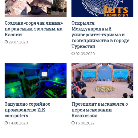
Создана «горячая линия»
Открылся
по раненым тюленям на
Международный
Каспии
университет туризма и
гостеприимства в городе
29.07.2020
Туркестан
02.09.2020
Запущено серийное
Президент высказался о
производство ZіK
переименовании
computers
Казахстана
14.08.2020
16.06.2022