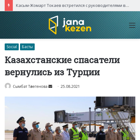
Касым-Жомарт Токаев встретился с руководителями высокотехнологичных компаний Китая
M
Social
Басты
Казахстанские спасатели
вернулись из Турции
Send
Сымбат Төлегенова
25.08.2021
an
email