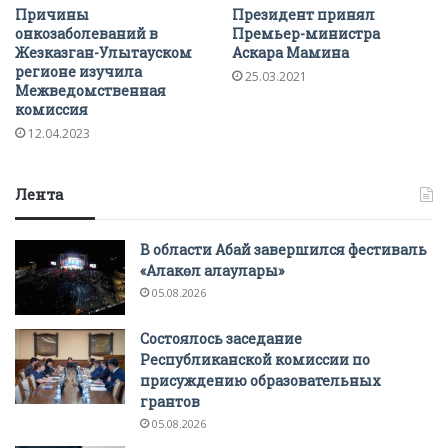
Причины
Президент принял
онкозаболеваний в
Премьер-министра
Жезказган-Улытауском
Аскара Мамина
регионе изучила
25.03.2021
Межведомственная
комиссия
12.04.2023
Лента
В области Абай завершился фестиваль
«Алакөл алаулары»
05.08.2026
Состоялось заседание
Республиканской комиссии по
присуждению образовательных
грантов
05.08.2026