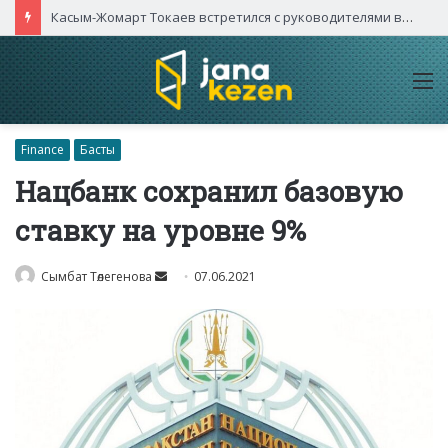
Касым-Жомарт Токаев встретился с руководителями высокотехнологичных компаний Китая
M
Finance
Басты
Нацбанк сохранил базовую
ставку на уровне 9%
Send
Сымбат Төлегенова
07.06.2021
an
email