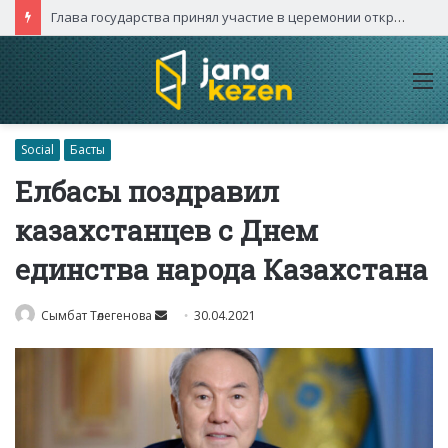
Глава государства принял участие в церемонии открытия международного турнира «Игры будущего – 2026»
M
Social
Басты
Елбасы поздравил
казахстанцев с Днем
единства народа Казахстана
Send
Сымбат Төлегенова
30.04.2021
an
email