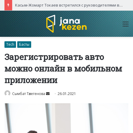
Касым-Жомарт Токаев встретился с руководителями высокотехнологичных компаний Китая
M
Tech
Басты
Зарегистрировать авто
можно онлайн в мобильном
приложении
Send
Сымбат Төлегенова
26.01.2021
an
email