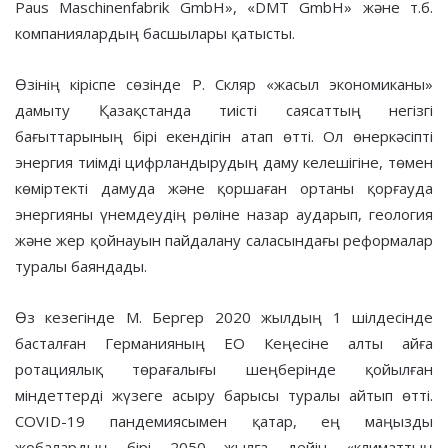
Paus Maschinenfabrik GmbH», «DMT GmbH» және т.б.
компаниялардың басшылары қатысты.
Өзінің кіріспе сөзінде Р. Скляр «жасыл экономиканы»
дамыту Қазақстанда тиісті саясаттың негізгі
бағыттарының бірі екендігін атап өтті. Ол өнеркәсіпті
энергия тиімді цифрландырудың даму келешігіне, төмен
көміртекті дамуда және қоршаған ортаны қорғауда
энергияны үнемдеудің рөліне назар аударып, геология
және жер қойнауын пайдалану саласындағы реформалар
туралы баяндады.
Өз кезегінде М. Бергер 2020 жылдың 1 шілдесінде
басталған Германияның ЕО Кеңесіне алты айға
ротациялық төрағалығы шеңберінде қойылған
міндеттерді жүзеге асыру барысы туралы айтып өтті.
COVID-19 пандемиясымен қатар, ең маңызды
жобалардың бірі 2050 жылға дейін «климаттың