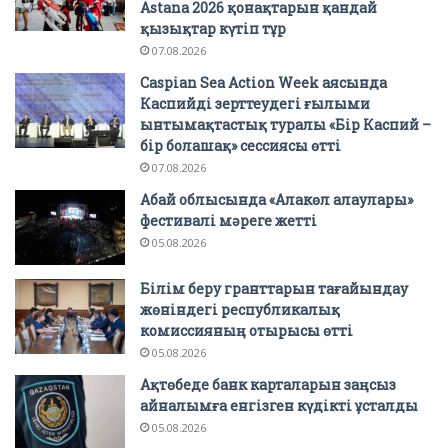
Astana 2026 қонақтарын қандай
қызықтар күтіп тұр
07.08.2026
Caspian Sea Action Week аясында
Каспийді зерттеудегі ғылыми
ынтымақтастық туралы «Бір Каспий –
бір болашақ» сессиясы өтті
07.08.2026
Абай облысында «Алакөл алаулары»
фестивалі мәреге жетті
05.08.2026
Білім беру гранттарын тағайындау
жөніндегі республикалық
комиссияның отырысы өтті
05.08.2026
Ақтөбеде банк карталарын заңсыз
айналымға енгізген күдікті ұсталды
05.08.2026