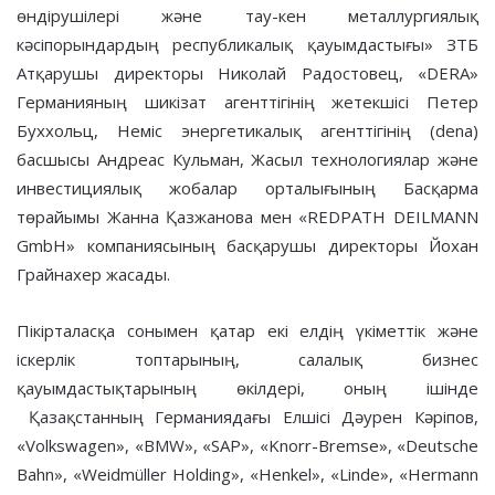
өндірушілері және тау-кен металлургиялық
кәсіпорындардың республикалық қауымдастығы» ЗТБ
Атқарушы директоры Николай Радостовец, «DERA»
Германияның шикізат агенттігінің жетекшісі Петер
Буххольц, Неміс энергетикалық агенттігінің (dena)
басшысы Андреас Кульман, Жасыл технологиялар және
инвестициялық жобалар орталығының Басқарма
төрайымы Жанна Қазжанова мен «REDPATH DEILMANN
GmbH» компаниясының басқарушы директоры Йохан
Грайнахер жасады.
Пікірталасқа сонымен қатар екі елдің үкіметтік және
іскерлік топтарының, салалық бизнес
қауымдастықтарының өкілдері, оның ішінде
Қазақстанның Германиядағы Елшісі Дәурен Кәріпов,
«Volkswagen», «BMW», «SAP», «Knorr-Bremse», «Deutsche
Bahn», «Weidmüller Holding», «Henkel», «Linde», «Hermann