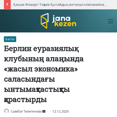
Қасым-Жомарт Тоқаев Қытайдың жетекші компаниялары басшыларымен кездесті
M
Басты
Берлин еуразиялық
клубының алаңында
«жасыл экономика»
саласындағы
ынтымақтастықты
қарастырды
Send
Сымбат Төлегенова
12.12.2020