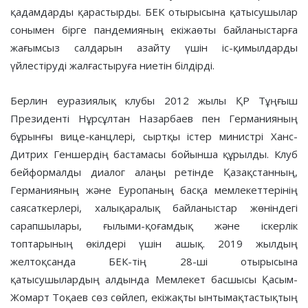
қадамдарды қарастырды. БЕК отырысына қатысушылар
сонымен бірге пандемияның екіжаөты байланыстарға
жағымсыз салдарын азайту үшін іс-қимылдарды
үйлестіруді жалғастыруға ниетін білдірді.
Берлин еуразиялық клубы 2012 жылы ҚР Тұңғыш
Президенті Нұрсұлтан Назарбаев пен Германияның
бұрынғы вице-канцлері, сыртқы істер министрі Ханс-
Дитрих Геншердің бастамасы бойынша құрылды. Клуб
бейформалды диалог алаңы ретінде Қазақстанның,
Германияның және Еуропаның басқа мемлекеттерінің
саясаткерлері, халықаралық байланыстар жөніндегі
сарапшылары, ғылыми-қоғамдық және іскерлік
топтарының өкілдері үшін ашық. 2019 жылдың
желтоқсанда БЕК-тің 28-ші отырысына
қатысушылардың алдында Мемлекет басшысы Қасым-
Жомарт Тоқаев сөз сөйлеп, екіжақты ынтымақтастықтың