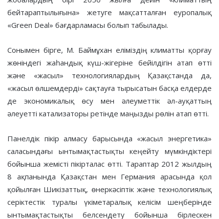
бейтараптылығына» жетуге мақсатталған еуропалық
«Green Deal» бағдарламасы болып табылады.
Сонымен бірге, М. Баймұхан еліміздің климатты қорғау
жөніндегі жаһандық күш-жігеріне бейілдігін атап өтті
және «жасыл» технологиялардың Қазақстанда да,
«жасыл өлшемдерді» сақтауға тырысатын басқа елдерде
де экономикалық өсу мен әлеуметтік әл-ауқаттың
әлеуетті катализаторы ретінде маңызды рөлін атап өтті.
Панелдік пікір алмасу барысында «жасыл энергетика»
саласындағы ынтымақтастықты кеңейту мүмкіндіктері
бойынша жемісті пікірталас өтті. Тараптар 2012 жылдың
8 ақпанында Қазақстан мен Германия арасында қол
қойылған Шикізаттық, өнеркәсіптік және технологиялық
серіктестік туралы үкіметаралық келісім шеңберінде
ынтымақтастықты белсендету бойынша бірлескен