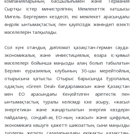
компанияларының басшылығымен және Германия
Сыртқы істер министрлігінің Мемлекеттік хатшысы
Мигель Бергермен кездесіп, екі мемлекет арасындағы
өңірлік ынтымақтастық пен қауіпсіздік жөніндегі өзекті
мәселелерін талқылады.
Сол күні отандық дипломат қазақстан-герман сауда-
экономикалық және инвестициялық өзара іс-қимыл
мәселелері бойынша маңызды алаң болып табылатын
Берлин еуразиялық клубының 30-шы мерейтойлық
отырысына қатысты. Отырыс барысында Еуропалық
одақтың «Green Deal» бағдарламасын және Қазақстан
мен ЕО арасындағы Кеңейтілген әріптестік пен
ынтымақтастық туралы келісімді іске асыру, «жасыл
энергетика» және жаңартылатын энергия көздерін
пайдалану, сондай-ақ ЕО-ның «жасыл» және цифрлық
экономикаға көшуге қажетті шикізаттың сыни маңызды
түрлерін жеткізу салаларындағы екіжақты қазақстан-