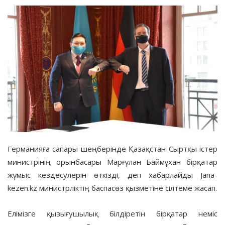
an
email
Германияға сапары шеңберінде Қазақстан Сыртқы істер
министрінің орынбасары Марғұлан Баймұхан бірқатар
жұмыс кездесулерін өткізді, деп хабарлайды Jana-
kezen.kz министрліктің баспасөз қызметіне сілтеме жасап.
Елімізге қызығушылық білдіретін бірқатар неміс