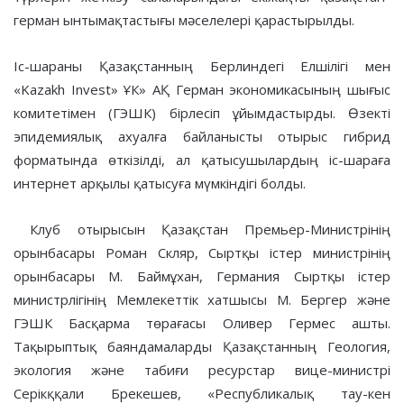
герман ынтымақтастығы мәселелері қарастырылды.
Іс-шараны Қазақстанның Берлиндегі Елшілігі мен
«Kazakh Invest» ҰК» АҚ Герман экономикасының шығыс
комитетімен (ГЭШК) бірлесіп ұйымдастырды. Өзекті
эпидемиялық ахуалға байланысты отырыс гибрид
форматында өткізілді, ал қатысушылардың іс-шараға
интернет арқылы қатысуға мүмкіндігі болды.
Клуб отырысын Қазақстан Премьер-Министрінің
орынбасары Роман Скляр, Сыртқы істер министрінің
орынбасары М. Баймұхан, Германия Сыртқы істер
министрлігінің Мемлекеттік хатшысы М. Бергер және
ГЭШК Басқарма төрағасы Оливер Гермес ашты.
Тақырыптық баяндамаларды Қазақстанның Геология,
экология және табиғи ресурстар вице-министрі
Серікққали Брекешев, «Республикалық тау-кен