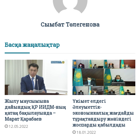
Сымбат Төлегенова
Басқа жаңалықтар
Жылу маусымына
Үкімет елдегі
дайындық ҚР ИИДМ-ның
Әлеуметтік-
қатаң бақылауында –
экономикалық жағдайды
Марат Қарабаев
тұрақтандыру жөніндегі
жоспарды қабылдады
12.05.2022
18.01.2022