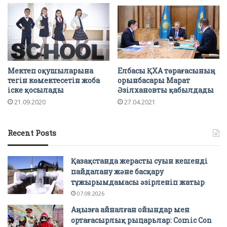
Мектеп оқушыларына
Елбасы ҚХА төрағасының
тегін көмектесетін жоба
орынбасары Марат
іске қосылады
Әзілхановты қабылдады
21.09.2020
27.04.2021
Recent Posts
Қазақстанда жерасты суын кешенді
пайдалану және басқару
тұжырымдамасы әзірленіп жатыр
07.08.2026
Аңызға айналған ойындар мен
ортағасырлық рыцарьлар: Comic Con