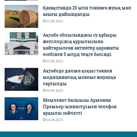
Қазақстанда 20 млн тоннаға жуық мал
азығы дайындалды
05.08.2026
Ақтөбе облысындағы су құбыры
желілерінің құрылысына
қайтарылған активтер қаражаты
есебінен 5 млрд теңге бөлінді
05.08.2026
Ақтөбеде далаға қоқыс төккен
медициналық мекеме жауапқа
тартылды
04.08.2026
Мемлекет басшысы Армения
Премьер-министрімен телефон
арқылы сөйлесті
04.08.2026