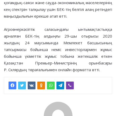
қоғамдық-саяси және сауда-экономикалық мәселелерінің
кең спектрін талқылау үшін БЕК-тің белгілі алаң ретіндегі
маңыздылығын ерекше атап өтті.
Агроөнеркәсіптік саласындағы ынтымақтастыққа
арналған БЕК-тің алдыңғы 29-шы отырысы 2020
жылдың 24 маусымында Мемлекет басшысының
тапсырмасы бойынша неміс инвесторлармен жұмыс
бойынша үкіметтік жұмыс тобына жетекшілік еткен
Қазақстан Премьер-Министрінің орынбасары
Р. Склярдың төрағалығымен онлайн форматта өтті.