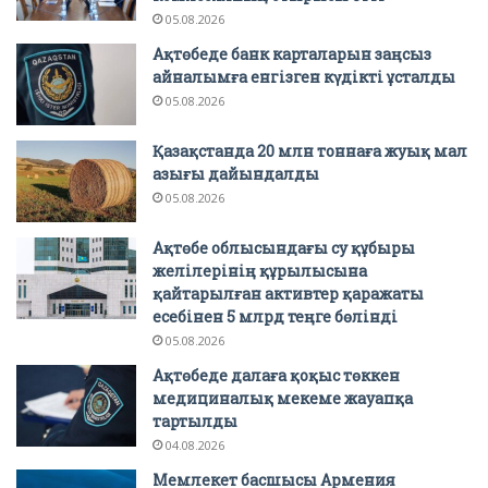
05.08.2026
Ақтөбеде банк карталарын заңсыз
айналымға енгізген күдікті ұсталды
05.08.2026
Қазақстанда 20 млн тоннаға жуық мал
азығы дайындалды
05.08.2026
Ақтөбе облысындағы су құбыры
желілерінің құрылысына
қайтарылған активтер қаражаты
есебінен 5 млрд теңге бөлінді
05.08.2026
Ақтөбеде далаға қоқыс төккен
медициналық мекеме жауапқа
тартылды
04.08.2026
Мемлекет басшысы Армения