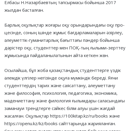
Елбасы Н.Назар­баев­тың тапсырмасы бойынша 2017
жылдан басталған.
Барлық оқулықтар жоғары оқу орындарындағы оқу про­
це­сінде, соның ішінде жұмыс бағ­дар­ламаларын әзірлеу,
әлеуметтік-гуманитарлық бағыттағы пәндер бойынша
дәрістер оқу, студенттер мен ПОҚ-тың ғылыми-зерттеу
жұмысында пайдаланылатынын айта кеткен жөн.
Осылайша, бұл жоба қазақ­стан­дық студенттерге үздік
әлемдік үл­гі­лер негізінде оқуға мүмкіндік береді. Яғни
студенттердің тарих және сая­саттану, әлеуметтану
және философия, психология, педагогика, экономика,
мәдениеттану және филология ғылымдары саласындағы
заманауи трендтерге сәйкес білім алуы үшін жағдай
жасалған. Оқулықтар https://100kitap.kz/ru/books және
https://openu.kz/kz/books сайттарында жарияланған.
Сонымен қатар аударылған оқулықтар бойынша қазақ