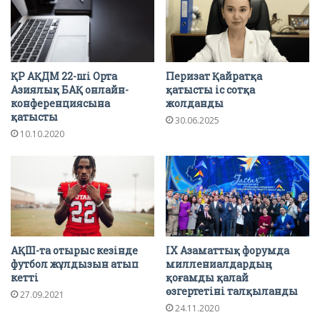
ҚР АҚДМ 22-ші Орта
Перизат Қайратқа
Азиялық БАҚ онлайн-
қатысты іс сотқа
конференциясына
жолданды
қатысты
30.06.2025
10.10.2020
АҚШ-та отырыс кезінде
IX Азаматтық форумда
футбол жұлдызын атып
миллениалдардың
кетті
қоғамды қалай
өзгертетіні талқыланды
27.09.2021
24.11.2020