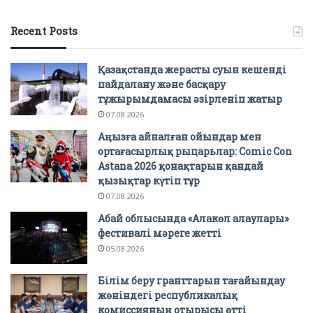
Recent Posts
Қазақстанда жерасты суын кешенді
пайдалану және басқару
тұжырымдамасы әзірленіп жатыр
07.08.2026
Аңызға айналған ойындар мен
ортағасырлық рыцарьлар: Comic Con
Astana 2026 қонақтарын қандай
қызықтар күтіп тұр
07.08.2026
Абай облысында «Алакөл алаулары»
фестивалі мәреге жетті
05.08.2026
Білім беру гранттарын тағайындау
жөніндегі республикалық
комиссияның отырысы өтті