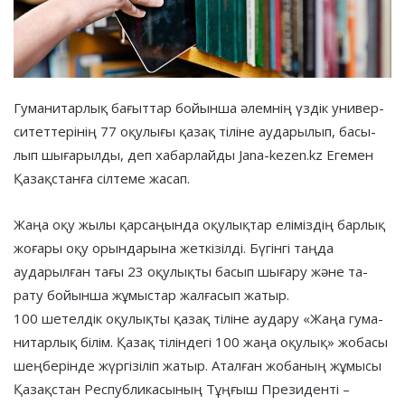
Гуманитарлық бағыттар бо­йын­ша әлемнің үздік уни­вер­­
ситеттерінің 77 оқулығы қазақ тіліне аударылып, басы­
лып шығарылды, деп хабарлайды Jana-kezen.kz Егемен
Қазақстанға сілтеме жасап.
Жаңа оқу жылы қарсаңында оқулықтар еліміздің барлық
жоғары оқу орын­дарына жеткізілді. Бүгінгі таңда
аударылған тағы 23 оқу­лық­ты басып шығару және та­
рату бойынша жұмыстар жал­ға­сып жатыр.
100 шетелдік оқулықты қазақ тіліне аудару «Жаңа гума­
ни­тарлық білім. Қазақ тіліндегі 100 жаңа оқулық» жобасы
шең­бе­рінде жүргізіліп жатыр. Атал­ған жобаның жұмысы
Қа­зақ­стан Республикасының Тұңғыш Президенті –