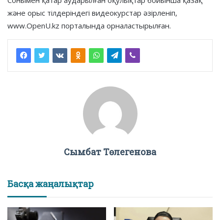
және орыс тілдеріндегі видеокурс­тар әзірленіп,
www.OpenU.kz порталында орналастырылған.
Сымбат Төлегенова
Басқа жаңалықтар