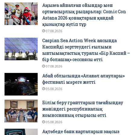
Аңызға айналған ойындар мен
ортағасырлық рыцарьлар: Comic Con
Astana 2026 қонақтарын қандай
қызықтар күтіп тұр
07.08.2026
Caspian Sea Action Week аясында
Каспийді зерттеудегі ғылыми
ынтымақтастық туралы «Бір Каспий –
бір болашақ» сессиясы өтті
07.08.2026
Абай облысында «Алакөл алаулары»
фестивалі мәреге жетті
05.08.2026
Білім беру гранттарын тағайындау
жөніндегі республикалық
комиссияның отырысы өтті
05.08.2026
Ақтөбеде банк карталарын заңсыз