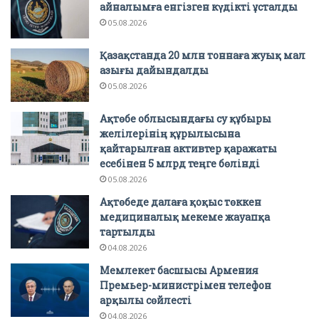
айналымға енгізген күдікті ұсталды
05.08.2026
Қазақстанда 20 млн тоннаға жуық мал
азығы дайындалды
05.08.2026
Ақтөбе облысындағы су құбыры
желілерінің құрылысына
қайтарылған активтер қаражаты
есебінен 5 млрд теңге бөлінді
05.08.2026
Ақтөбеде далаға қоқыс төккен
медициналық мекеме жауапқа
тартылды
04.08.2026
Мемлекет басшысы Армения
Премьер-министрімен телефон
арқылы сөйлесті
04.08.2026