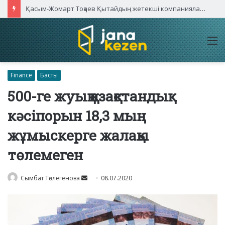
Қасым-Жомарт Тоқаев Қытайдың жетекші компаниялары басшыларымен кездесті
M
Finance
Басты
500-ге жуық қазақстандық
кәсіпорын 18,3 мың
жұмыскерге жалақы
төлемеген
Send
Сымбат Төлегенова
08.07.2020
an
email