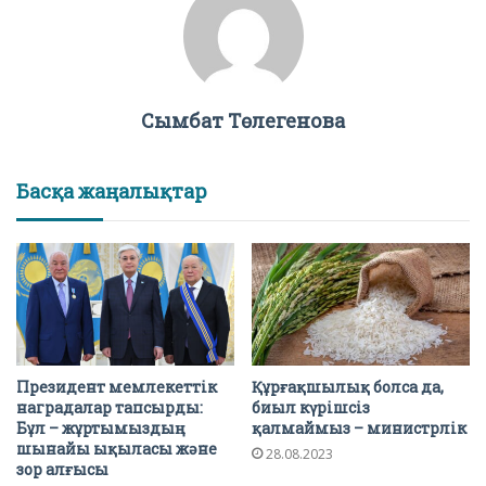
Сымбат Төлегенова
Басқа жаңалықтар
Президент мемлекеттік
Құрғақшылық болса да,
наградалар тапсырды:
биыл күрішсіз
Бұл – жұртымыздың
қалмаймыз – министрлік
шынайы ықыласы және
28.08.2023
зор алғысы