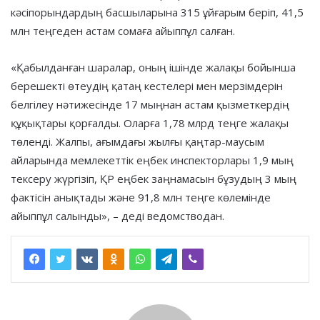
кәсіпорындардың басшыларына 315 ұйғарым беріп, 41,5
млн теңгеден астам сомаға айыппұл салған.
«Қабылданған шаралар, оның ішінде жалақы бойынша
берешекті өтеудің қатаң кестелері мен мерзімдерін
белгілеу нәтижесінде 17 мыңнан астам қызметкердің
құқықтары қорғалды. Оларға 1,78 млрд теңге жалақы
төленді. Жалпы, ағымдағы жылғы қаңтар-маусым
айларында мемлекеттік еңбек инспекторлары 1,9 мың
тексеру жүргізіп, ҚР еңбек заңнамасын бұзудың 3 мың
фактісін анықтады және 91,8 млн теңге көлемінде
айыппұл салынды», – деді ведомстводан.