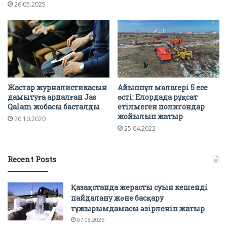
26.05.2025
Жастар журналистикасын
Айыппұл мөлшері 5 есе
дамытуға арналған Jas
өсті: Елордада рұқсат
Qalam жобасы басталды
етілмеген полигондар
жойылып жатыр
20.10.2020
25.04.2022
Recent Posts
Қазақстанда жерасты суын кешенді
пайдалану және басқару
тұжырымдамасы әзірленіп жатыр
07.08.2026