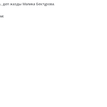
», деп жазды Мәлика Бектұрова.
мі: