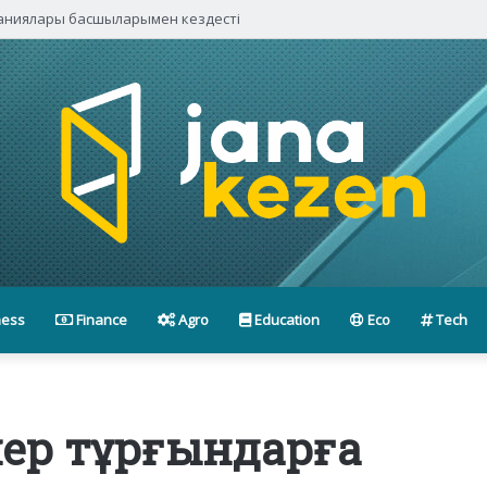
паниялары басшыларымен кездесті
ness
Finance
Agro
Education
Eco
Tech
лер тұрғындарға