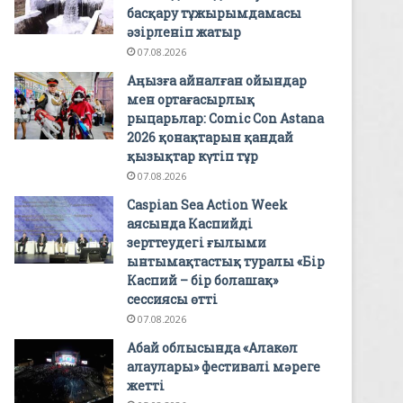
басқару тұжырымдамасы
әзірленіп жатыр
07.08.2026
Аңызға айналған ойындар
мен ортағасырлық
рыцарьлар: Comic Con Astana
2026 қонақтарын қандай
қызықтар күтіп тұр
07.08.2026
Caspian Sea Action Week
аясында Каспийді
зерттеудегі ғылыми
ынтымақтастық туралы «Бір
Каспий – бір болашақ»
сессиясы өтті
07.08.2026
Абай облысында «Алакөл
алаулары» фестивалі мәреге
жетті