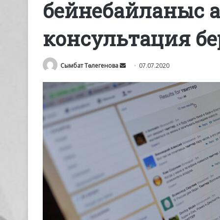
бейнебайланыс а
консультация бе
Send
Сымбат Төлегенова
07.07.2020
an
email