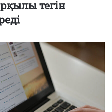
рқылы тегін
реді