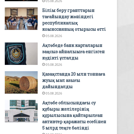
05.08.2026
Білім беру гранттарын
тағайындау жөніндегі
республикалық
комиссияның отырысы өтті
05.08.2026
Ақтөбеде банк карталарын
заңсыз айналымға енгізген
күдікті ұсталды
05.08.2026
Қазақстанда 20 млн тоннаға
жуық мал азығы
дайындалды
05.08.2026
Ақтөбе облысындағы су
құбыры желілерінің
құрылысына қайтарылған
активтер қаражаты есебінен
5 млрд теңге бөлінді