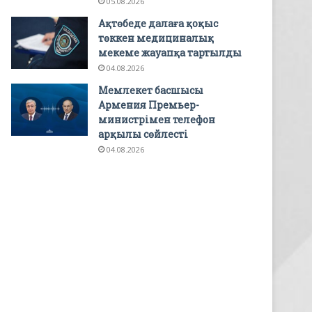
05.08.2026
Ақтөбеде далаға қоқыс
төккен медициналық
мекеме жауапқа тартылды
04.08.2026
Мемлекет басшысы
Армения Премьер-
министрімен телефон
арқылы сөйлесті
04.08.2026