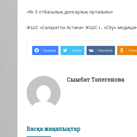
«№ 5 отбасылық денсаулық орталығы»
ЖШС «Салауатты Астана» ЖШС-і , «City» медиц
Facebook
Twitter
VKontakte
Odnok
Сымбат Төлегенова
Басқа жаңалықтар