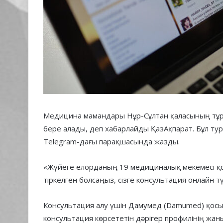
Медицина мамандары Нұр-Сұлтан қаласының тұр
бере алады, деп хабарлайды ҚазАқпарат. Бұл тур
Telegram-дағы парақшасында жазды.
«Жүйеге елорданың 19 медициналық мекемесі қо
тіркелген болсаңыз, сізге консультация онлайн тү
Консультация алу үшін Дамумед (Damumed) қосы
консультация көрсететін дәрігер профилінің жа