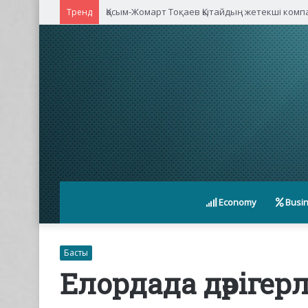
Қасым-Жомарт Тоқаев Қытайдың жетекші ком
Тренд
Economy
Busi
Басты
Елордада дәрігер