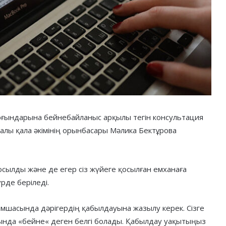
ғындарына бейнебайланыс арқылы тегін консультация
алы қала әкімінің орынбасары Мәлика Бектұрова
сылды және де егер сіз жүйеге қосылған емханаға
рде беріледі.
мшасында дәрігердің қабылдауына жазылу керек. Сізге
нында «бейне« деген белгі болады. Қабылдау уақытыңыз