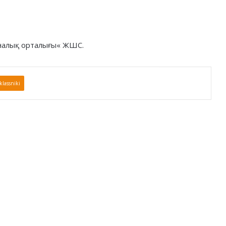
иналық орталығы« ЖШС.
lassniki