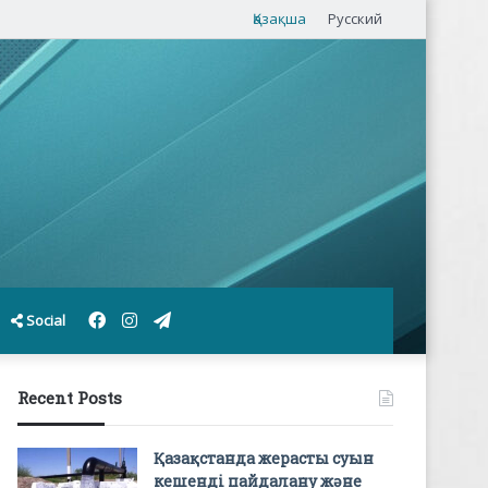
Қазақша
Русский
Facebook
Instagram
Telegram
Social
Recent Posts
Қазақстанда жерасты суын
кешенді пайдалану және