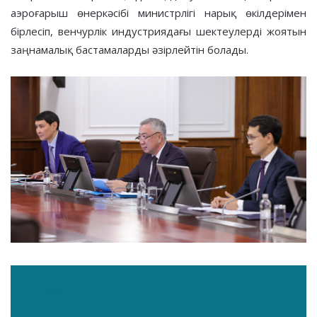
аэроғарыш өнеркәсібі министрлігі нарық өкілдерімен
бірлесіп, венчурлік индустриядағы шектеулерді жоятын
заңнамалық бастамаларды әзірлейтін болады.