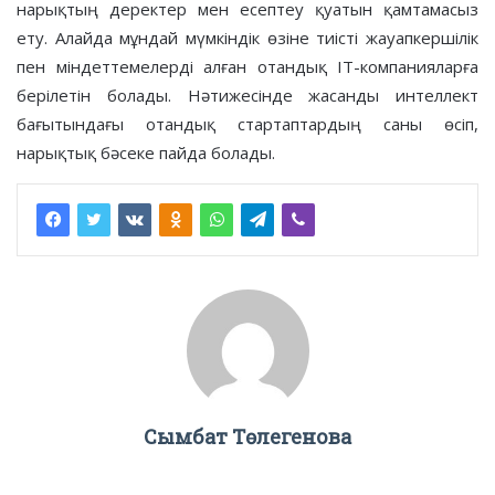
нарықтың деректер мен есептеу қуатын қамтамасыз
ету. Алайда мұндай мүмкіндік өзіне тиісті жауапкершілік
пен міндеттемелерді алған отандық IT-компанияларға
берілетін болады. Нәтижесінде жасанды интеллект
бағытындағы отандық стартаптардың саны өсіп,
нарықтық бәсеке пайда болады.
Сымбат Төлегенова