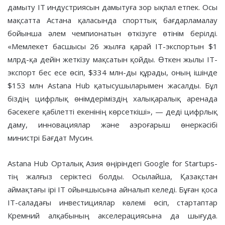
дамыту IT индустриясын дамытуға зор ықпал етпек. Осы
мақсатта Астана қаласында спорттық бағдарламалау
бойынша әлем чемпионатын өткізуге өтінім берілді.
«Мемлекет басшысы 26 жылға қарай IT-экспортын $1
млрд-қа дейін жеткізу мақсатын қойды. Өткен жылы IT-
экспорт бес есе өсіп, $334 млн-ды құрады, оның ішінде
$153 млн Astana Hub қатысушыларымен жасалды. Бұл
біздің цифрлық өнімдеріміздің халықаралық аренада
бәсекеге қабілетті екенінің көрсеткіші», — деді цифрлық
даму, инновациялар және аэроғарыш өнеркәсібі
министрі Бағдат Мусин.
Astana Hub Орталық Азия өңіріндегі Google for Startups-
тің жалғыз серіктесі болды. Осылайша, Қазақстан
аймақтағы ірі IT ойыншысына айналып келеді. Бұған қоса
IT-саладағы инвестициялар көлемі өсіп, стартаптар
Кремний алқабының акселерациясына да шығуда.