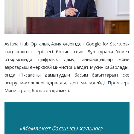
Astana Hub Орталық Азия өңіріндегі Google for Startups-
тың жалғыз серіктесі болып отыр. Бұл туралы Үкімет
отырысында цифрлық даму, инновациялар және
аэроғарыш өнеркәсібі министрі Бағдат Мусин хабарлады,
онда IT-саланы дамытудың басым бағыттарын іске
асыру мәселелері қаралды, деп мәлімдейді
Премьер-
Министрдің
баспасөз қызметі.
«Мемлекет басшысы халыққа