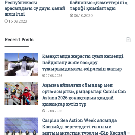
Республикасы
байланыс қызметтерінің
арасындағы су дауы қалай
тарифі қымбаттады
шешілді
06.10.2020
16.08.2023
Recent Posts
Қазақстанда жерасты суын кешенді
пайдалану және басқару
тұжырымдамасы әзірленіп жатыр
07.08.2026
Аңызға айналған ойындар мен
ортағасырлық рыцарьлар: Comic Con
Astana 2026 қонақтарын қандай
қызықтар күтіп тұр
07.08.2026
Caspian Sea Action Week аясында
Каспийді зерттеудегі ғылыми
ынтымақтастық туралы «Бір Каспий –