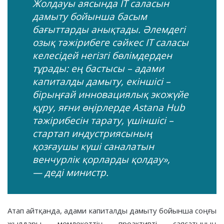
Жолдауы аясында IT саласын
дамыту бойынша басым
бағыттарды анықтады. Әлемдегі
озық тәжірибеге сәйкес IT саласы
келесідей негізгі бөлімдерден
тұрады: ең бастысы – адами
капиталды дамыту, екіншісі –
бірыңғай инновациялық экожүйе
құру, яғни өңірлерде Astana Hub
тәжірибесін тарату, үшіншісі –
стартап индустриясының
қозғаушы күші саналатын
венчурлік қорларды қолдау»,
— деді министр.
Атап айтқанда, адами капиталды дамыту бойынша соңғы
жылдары мемлекеттің проактивті саясатының