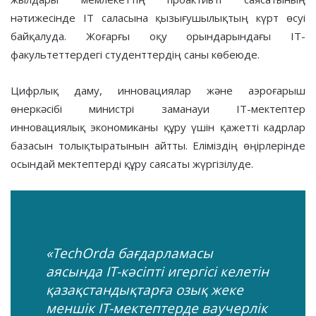
нәтижесінде IT саласына қызығушылықтың күрт өсуі
байқалуда. Жоғарғы оқу орындарындағы IT-
факультеттердегі студенттердің саны көбеюде.
Цифрлық даму, инновациялар және аэроғарыш
өнеркәсібі министрі заманауи IT-мектептер
инновациялық экономиканы құру үшін қажетті кадрлар
базасын толықтыратынын айтты. Еліміздің өңірлерінде
осындай мектептерді құру саясаты жүргізілуде.
«TechOrda бағдарламасы
аясында IT-кәсіпті игергісі келетін
қазақстандықтарға озық жеке
меншік IT-мектептерде ваучерлік