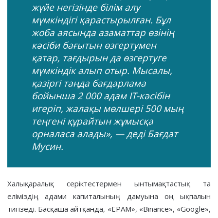
жүйе негізінде білім алу
мүмкіндігі қарастырылған. Бұл
жоба аясында азаматтар өзінің
кәсіби бағытын өзгертумен
қатар, тағдырын да өзгертуге
мүмкіндік алып отыр. Мысалы,
қазіргі таңда бағдарлама
бойынша 2 000 адам IT-кәсібін
игеріп, жалақы мөлшері 500 мың
теңгені құрайтын жұмысқа
орналаса алады», — деді Бағдат
Мусин.
Халықаралық серіктестермен ынтымақтастық та
еліміздің адами капиталының дамуына оң ықпалын
тигізеді. Басқаша айтқанда, «EPAM», «Binance», «Google»,