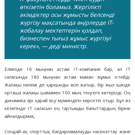
өткізетін боламыз. Жергілікті
әкімдіктер осы жұмысты белсенді
жүргізу мақсатында өңірлерде IT-
жобалау мектептерін қолдап,
бизнеспен тығыз жұмыс жүргізуі
керек», — деді министр.
Елімізде 16 мыңнан астам ІТ-компания бар, ал ІТ
саласында 180 мыңнан астам маман жұмыс істейді.
Жалақы көлемі де қарқынды өсіп жатыр, бір жыл ішінде
орташа жалақы шамамен 100 мың теңгеге көтерілді. Оң
динамика әрі қарай өсу мүмкіндігін көрсетіп отыр. Бұл өз
кезегінде ІТ саласын ең тартымды бағыттардың біріне
айналдырмақ.
Сондай-ақ спорттық бағдарламалауды насихаттау және