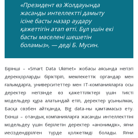
«Президент өз Жолдауында
жасанды интеллектті дамыту
ісіне басты назар аудару
қажеттігін атап өтті. Бұл үшін екі
басты мәселені шешетін
боламыз», — деді Б. Мусин.
Бірінші – «Smart Data Ukimet» жобасы аясында негізгі
дерекқорларды біріктіріп, мемлекеттік органдар мен
ғалымдарға, университеттер мен IT-компанияларға осы
деректер негізінде өз қажеттіліктері үшін тиісті
модельдер құра алатындай етіп, деректер ұсынылмақ.
Басқа сөзбен айтқанда, Big data-ны қамтамасыз ету.
Екінші – отандық компанияларға жасанды интеллекттіні
модельдеу үшін берілетін деректер «анонимдік», яғни
иесіздендірілген түрде қолжетімді болады. Яғни