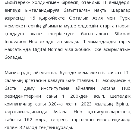
«Бәйтерек» холдингімен бірлесіп, отандық ІТ-өнімдерді
енгізуді ынталандыруға бағытталған нақты шаралар
әзірленді. 15 қыркүйекте Орталық Азия мен Түркі
мемлекеттерінің ұйымына мүше елдердің стартаптарын
қолдауға және ілгерілетуге бағытталған Silkroad
Innovation Hub өкілдігі ашылады. IT-мамандарды тарту
мақсатында Digital Nomad Visa жобасы іске асырылатын
болады.
Министрдің айтуынша, бүгінде мемлекеттік саясат IT-
саланың іргетасын қалауға бағытталған. IT экожүйесінің
басты даму институтына айналған Astana Hub
резиденттерінің саны 1 200-ден асып, шетелдік
компаниялар саны 320-ға жетті. 2023 жылдың бірінші
жартыжылдығында Astana Hub қатысушыларының
табысы 162 млрд теңгені, тартылған инвестициялар
көлемі 32 млрд теңгені құрады.