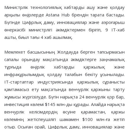
Министрлік технологиялық хабтарды ашу және қолдау
арқылы өңірлерде Astana Hub брендін тарата бастады.
Бүгінде Цифрлық даму, инновациялар және аэроғарыш
өнеркәсібі министрлігі әкімдіктермен бірігіп, 9 IT-хаб
ашты, биыл тағы 4 хаб ашылмақ.
Мемлекет басшысының Жолдауда берген тапсырмасын
сапалы орындау мақсатында әкімдіктерге заңнамалық
тұрғыда өңірлік хабтарды қаржылық және
инфрақұрылымдық қолдау талабын бекіту ұсынылады.
IT-стартаптар индустриясында қаржылық сұранысты
қамтамасыз ету мақсатында венчурлік қаржыны тарту
жұмысы жүргізілуде. Бүгін нарықта 24 венчурлік қор бар,
инвестиция көлемі $145 млн-ды құрады. Алайда нарықта
венчурлік келісімдердің өсуіне қарамастан, қаржы
көлемінің жетіспеушілігі шамамен $100 млн-ға жетіп
отыр. Осыған орай, Цифрлық даму, инновациялар және