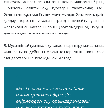
«Huawei», «Cisco» сияқты алып компаниялармен бірігіп,
«Coursera» сияқты оқу курстары таратылмақ. Осы
бағыттағы жұмысқа Ғылым және жоғары білім министрлігі
қолдау көрсетті. Аталған трендті күшейту үшін 1
желтоқсаннан бастап ІТ пәнінің мұғалімдерін оқыту үшін
дәл осындай тетік енгізілетін болады.
Б. Мусиннің айтуынша, оқу сапасын арттыру мақсатында
жыл соңына дейін ІТ-факультеттер үшін тиісті сапа
стандарттарын енгізу жұмысы басталды.
«Біз Ғылым және жоғары білім
министрлігімен бірлесіп,
өңірлердегі оқу орындарындағы
IT-факультеттерде тиісті аудит