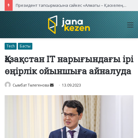
Президент тапсырмасына сәйкес «Алматы – Қаскелең» автожолы сегіз жолаққа дейін кеңейтіледі
M
Tech
Басты
Қазақстан IT нарығындағы ірі
өңірлік ойыншыға айналуда
Send
Сымбат Төлегенова
13.09.2023
an
email