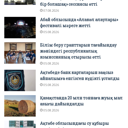
бір болашақ» сессиясы өтті
07.08.2026
Абай облысында «Алакөл алаулары»
фестивалі мәреге жетті
05.08.2026
Білім беру гранттарын тағайындау
жөніндегі республикалық
комиссияның отырысы өтті
05.08.2026
Ақтөбеде банк карталарын заңсыз
айналымға енгізген күдікті ұсталды
05.08.2026
Қазақстанда 20 млн тоннаға жуық мал
азығы дайындалды
05.08.2026
Ақтөбе облысындағы су құбыры