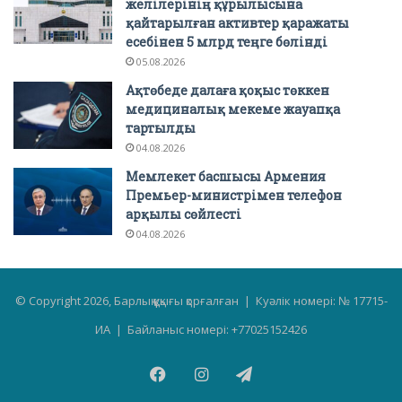
желілерінің құрылысына
қайтарылған активтер қаражаты
есебінен 5 млрд теңге бөлінді
05.08.2026
Ақтөбеде далаға қоқыс төккен
медициналық мекеме жауапқа
тартылды
04.08.2026
Мемлекет басшысы Армения
Премьер-министрімен телефон
арқылы сөйлесті
04.08.2026
© Copyright 2026, Барлық құқығы қорғалған | Куәлік номері: № 17715-
ИА | Байланыс номері: +77025152426
Facebook
Instagram
Telegram