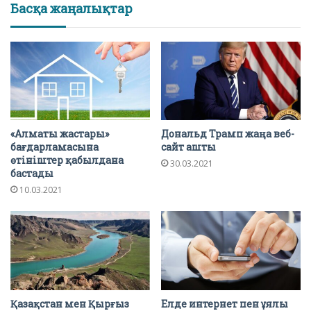
Басқа жаңалықтар
«Алматы жастары»
Дональд Трамп жаңа веб-
бағдарламасына
сайт ашты
өтініштер қабылдана
30.03.2021
бастады
10.03.2021
Қазақстан мен Қырғыз
Елде интернет пен ұялы