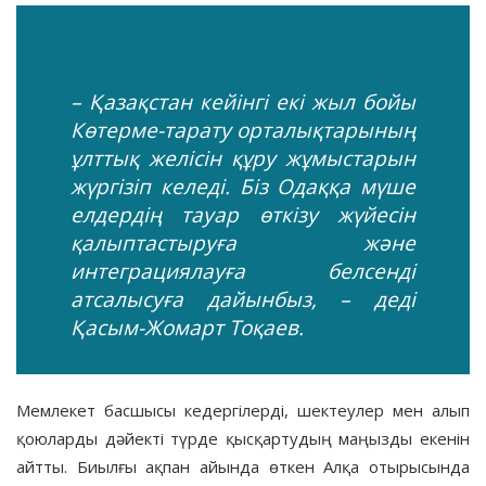
– Қазақстан кейінгі екі жыл бойы
Көтерме-тарату орталықтарының
ұлттық желісін құру жұмыстарын
жүргізіп келеді. Біз Одаққа мүше
елдердің тауар өткізу жүйесін
қалыптастыруға және
интеграциялауға белсенді
атсалысуға дайынбыз, – деді
Қасым-Жомарт Тоқаев.
Мемлекет басшысы кедергілерді, шектеулер мен алып
қоюларды дәйекті түрде қысқартудың маңызды екенін
айтты. Биылғы ақпан айында өткен Алқа отырысында