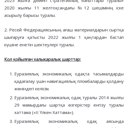
2025 жылға дейінгі стратегиялық бағыттары туралы»
2020 жылғы 11 желтоқсандағы №12 шешімінің іске
асырылу барысы туралы.
2. Ресей Федерациясының ағаш материалдарын сыртқа
шығаруға қатысты 2022 жылғы 1 қаңтардан бастап
күшіне енетін шектеулері туралы.
Қол қойылған халықаралық шарттар:
Еуразиялық экономикалық одақта тасымалдарды
қадағалау үшін навигациялық пломбаларды қолдану
жөніндегі келісім.
Еуразиялық экономикалық одақ туралы 2014 жылғы
29 мамырдағы шартқа өзгерістер енгізу туралы
хаттама («II Үлкен Хаттама»).
Еуразиялық экономикалық одақ аясында