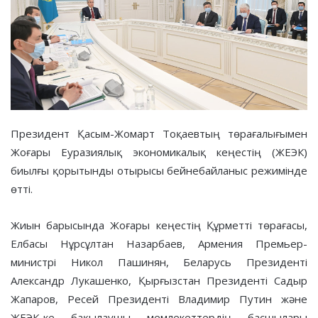
Президент Қасым-Жомарт Тоқаевтың төрағалығымен
Жоғары Еуразиялық экономикалық кеңестің (ЖЕЭК)
биылғы қорытынды отырысы бейнебайланыс режимінде
өтті.
Жиын барысында Жоғары кеңестің Құрметті төрағасы,
Елбасы Нұрсұлтан Назарбаев, Армения Премьер-
министрі Никол Пашинян, Беларусь Президенті
Александр Лукашенко, Қырғызстан Президенті Садыр
Жапаров, Ресей Президенті Владимир Путин және
ЖЕЭК-ке бақылаушы мемлекеттердің басшылары