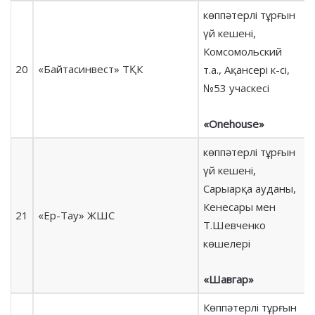
көппәтерлі тұрғын
үй кешені,
Комсомольский
20
«Байтасинвест» ТҚК
т.а., Ақансері к-сі,
№53 учаскесі
«Onehouse»
көппәтерлі тұрғын
үй кешені,
Сарыарқа ауданы,
Кенесары мен
21
«Ер-Тау» ЖШС
Т.Шевченко
көшелері
«Шавгар»
Көппәтерлі тұрғын