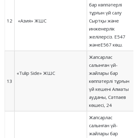
бар көппәтерлі
тұрғын үй салу
12
«Азия» ЖШС
Сыртқы және
инженерлік
желілерсіз. Е547
жәнеЕ567 көш.
Жапсарлас
салынған үй-
«Tulip Side» ЖШС
жайлары бар
13
көппәтерлі тұрғын
үй кешені Алматы
ауданы, Сәтпаев
көшесі, 24
Жапсарлас
салынған үй-
жайлары бар