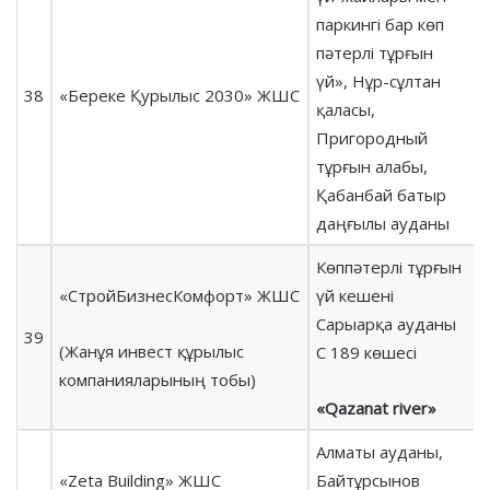
паркингі бар көп
пәтерлі тұрғын
үй», Нұр-сұлтан
38
«Береке Қурылыс 2030» ЖШС
қаласы,
Пригородный
тұрғын алабы,
Қабанбай батыр
даңғылы ауданы
Көппәтерлі тұрғын
«СтройБизнесКомфорт» ЖШС
үй кешені
Сарыарқа ауданы
39
(Жанұя инвест құрылыс
С 189 көшесі
компанияларының тобы)
«Qazanat river»
Алматы ауданы,
«Zeta Building» ЖШС
Байтұрсынов