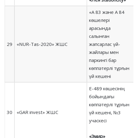
«А 83 және А 84
көшелері
арасында
салынған
29
«NUR-Tas-2020» ЖШС
жапсарлас үй-
жайлары мен
паркингі бар
көппәтерлі тұрғын
үй кешені
Е-489 көшесінің
бойындағы
көппәтерлі тұрғын
30
«GAR invest» ЖШС
үй кешені, №3
учаскесі
«Эмир»