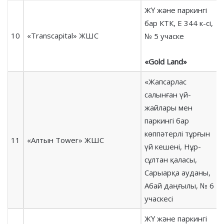
ЖҮ және паркингі
бар КТК, Е 344 к-сі,
10
«Transcapital» ЖШС
№ 5 учаске
«Gold Land»
«Жапсарлас
салынған үй-
жайлары мен
паркингі бар
көппәтерлі тұрғын
11
«Алтын Tower» ЖШС
үй кешені, Нұр-
сұлтан қаласы,
Сарыарқа ауданы,
Абай даңғылы, № 6
учаскесі
ЖҮ және паркингі