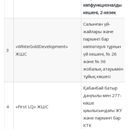
көпфункционалды
кешені, 2-кезек
Салынған үй-
жайлары және
паркингі бар
«WhiteGoldDevelopment»
көппәтерлі тұрғын
3
ЖШС
үй кешені, № 26
және № 36
жобалық атауымен
тұйық көшесі
Қабанбай батыр
даңғылы мен 277-
көше
4
«First LQ» ЖШС
қиылысындағы ЖҮ
және паркингі бар
КТК