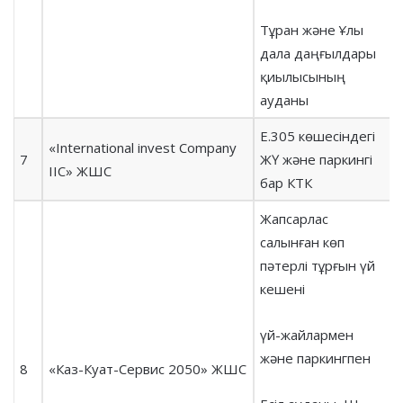
Тұран және Ұлы
дала даңғылдары
қиылысының
ауданы
Е.305 көшесіндегі
«International invest Company
7
ЖҮ және паркингі
IIC» ЖШС
бар КТК
Жапсарлас
салынған көп
пәтерлі тұрғын үй
кешені
үй-жайлармен
және паркингпен
8
«Каз-Куат-Сервис 2050» ЖШС