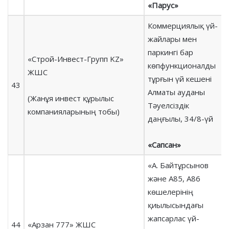
«Парус»
Коммерциялық үй-
жайлары мен
паркингі бар
«Строй-Инвест-Групп KZ»
көпфункционалды
ЖШС
тұрғын үй кешені
43
Алматы ауданы
(Жанұя инвест құрылыс
Тәуелсіздік
компанияларының тобы)
даңғылы, 34/8-үй
«Сапсан»
«А. Байтұрсынов
және А85, А86
көшелерінің
қиылысындағы
жапсарлас үй-
44
«Арзан 777» ЖШС