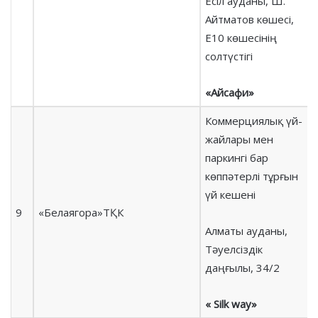
Есіл ауданы, Ш.
Айтматов көшесі,
Е10 көшесінің
солтүстігі
«Айсафи»
Коммерциялық үй-
жайлары мен
паркингі бар
көппәтерлі тұрғын
үй кешені
9
«Белаягора»ТҚК
Алматы ауданы,
Тәуелсіздік
даңғылы, 34/2
« Silk way»