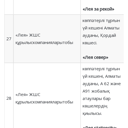
«Лея за рекой»
көппәтерлі тұрғын
үй кешені Алматы
«Лея» ЖШС
ауданы, Қордай
27
құрылыскомпанияларытобы
көшесі.
«Лея север»
көппәтерлі тұрғын
үй кешені, Алматы
ауданы, А 62 және
А91 жобалық
«Лея» ЖШС
28
атаулары бар
құрылыскомпанияларытобы
көшелердің
қиылысы.
«Лея stationcity»