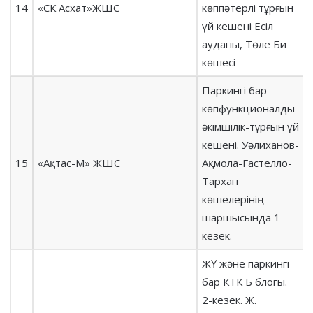
14
«СК Асхат»ЖШС
көппәтерлі тұрғын
үй кешені Есіл
ауданы, Төле Би
көшесі
Паркингі бар
көпфункционалды-
әкімшілік-тұрғын үй
кешені. Уәлиханов-
15
«Ақтас-М» ЖШС
Ақмола-Гастелло-
Тархан
көшелерінің
шаршысында 1-
кезек.
ЖҮ және паркингі
бар КТК Б блогы.
2-кезек. Ж.