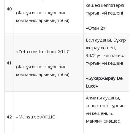
көшесі көппәтерлі
40
(Жанұя инвест құрылыс
тұрғын үй кешені
компанияларының тобы)
«Отан 2»
Есіл ауданы, Бұхар
жырау көшесі,
«Zeta construction» ЖШС
34/2 уч. көппәтерлі
41
тұрғын үй кешені
(Жанұя инвест құрылыс
компанияларының тобы)
«БухарЖырау De
Luxe»
Алматы ауданы,
көппәтерлі тұрғын
үй кешені, Б.
42
«Mainstreet»ЖШС
Майлин 6көшесі