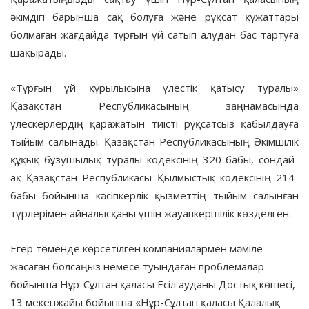
әкімдігі барынша сақ болуға және рұқсат құжаттары
болмаған жағдайда тұрғын үй сатып алудан бас тартуға
шақырады.
«Тұрғын үй құрылысына үлестiк қатысу туралы»
Қазақстан Республикасының заңнамасында
үлескерлердің қаражатын тиісті рұқсатсыз қабылдауға
тыйым салынады. Қазақстан Республикасының Әкімшілік
құқық бұзушылық туралы кодексінің 320-бабы, сондай-
ақ Қазақстан Республикасы Қылмыстық кодексінің 214-
бабы бойынша кәсіпкерлік қызметтің тыйым салынған
түрлерімен айналысқаны үшін жауапкершілік көзделген.
Егер төменде көрсетілген компаниялармен мәміле
жасаған болсаңыз немесе туындаған проблемалар
бойынша Нұр-Сұлтан қаласы Есіл ауданы Достық көшесі,
13 мекенжайы бойынша «Нұр-Сұлтан қаласы Қалалық