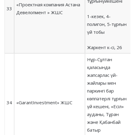
тұрғынүйкешені
«Проектная компания Астана
33
Девелопмент » ЖШС
1-кезек, 4-
полигон, 5-тұрғын
үй тобы
Жаркент к-сі, 26
Нұр-Сұлтан
қаласында
жапсарлас үй-
жайлары мен
паркингі бар
көппәтерлі тұрғын
34
«GarantInvestment» ЖШС
үй кешені, «Есіл»
ауданы, Тұран
және Қабанбай
батыр