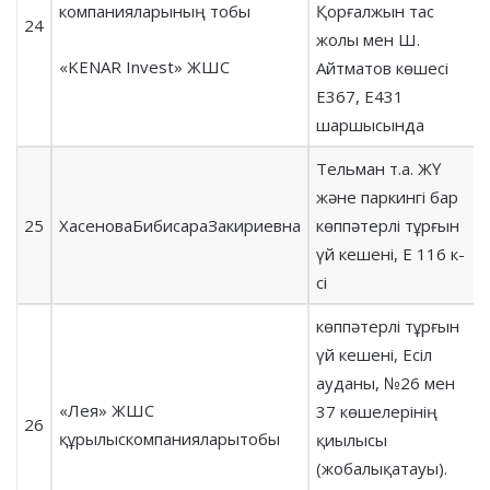
компанияларының тобы
Қорғалжын тас
24
жолы мен Ш.
«KENAR Invest» ЖШС
Айтматов көшесі
Е367, Е431
шаршысында
Тельман т.а. ЖҮ
және паркингі бар
25
ХасеноваБибисараЗакириевна
көппәтерлі тұрғын
үй кешені, Е 116 к-
сі
көппәтерлі тұрғын
үй кешені, Есіл
ауданы, №26 мен
«Лея» ЖШС
37 көшелерінің
26
құрылыскомпанияларытобы
қиылысы
(жобалықатауы).