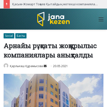
Қасым-Жомарт Тоқаев Қытайдың жетекші компаниялары басшыларымен кездесті
M
Social
Басты
Арнайы рұқсаты жоқ құрылыс
компаниялары анықталды
Send
Қарлығаш Құрамысова
20.05.2021
an
email