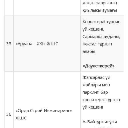
даңғылдарының
қиылысы аумағы
Көппәтерлі тұрғын
үй кешені,
Сарыарқа ауданы,
35
«Аруана – ХХI» ЖШС
Көктал тұрғын
алабы
«Даулеткерей»
Жапсарлас үй-
жайлары мен
паркингі бар
көппәтерлі тұрғын
үй кешені
«Орда Строй Инжиниринг»
36
ЖШС
А. Байтұрсынұлы