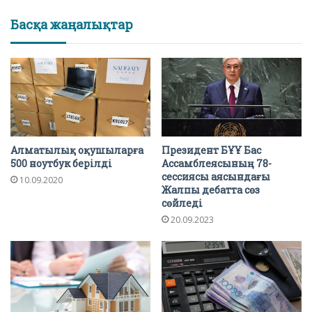
Басқа жаңалықтар
Алматылық оқушыларға
Президент БҰҰ Бас
500 ноутбук берілді
Ассамблеясының 78-
сессиясы аясындағы
10.09.2020
Жалпы дебатта сөз
сөйледі
20.09.2023