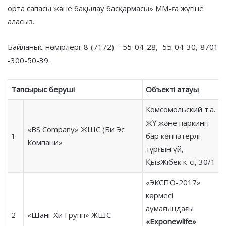
орта сапасы және бақылау басқармасы» ММ-ға жүгіне
аласыз.
Байланыс нөмірлері: 8 (7172) – 55-04-28, 55-04-30, 8701
-300-50-39.
Тапсырыс беруші
Объекті атауы
Комсомольский т.а.
ЖҮ және паркингі
«BS Company» ЖШС (Би Эс
1
бар көппәтерлі
Компани»
тұрғын үй,
ҚызЖібек к-сі, 30/1
«ЭКСПО-2017»
көрмесі
аумағындағы
2
«Шанг Хи Групп» ЖШС
«Exponewlife»