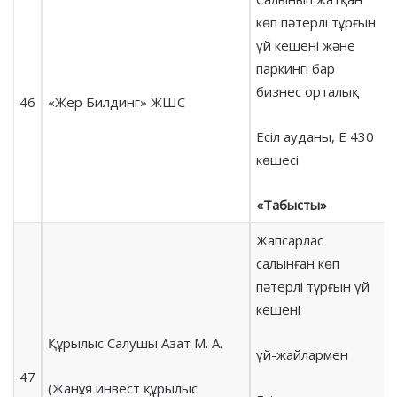
көп пәтерлі тұрғын
үй кешені және
паркингі бар
бизнес орталық
46
«Жер Билдинг» ЖШС
Есіл ауданы, Е 430
көшесі
«Табысты»
Жапсарлас
салынған көп
пәтерлі тұрғын үй
кешені
Құрылыс Салушы Азат М. А.
үй-жайлармен
47
(Жанұя инвест құрылыс