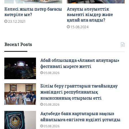
Келесі жылы пәтер бағасы
Атаулы әлеуметтік
көтеріле ме?
көмекті кімдер және
қалай ала алады?
23.12.2021
15.08.2024
Recent Posts
Абай облысында «Алакөл алаулары»
фестивалі мәреге жетті
05.08.2026
Білім беру гранттарын тағайындау
жөніндегі республикалық
комиссияның отырысы өтті
05.08.2026
Ақтөбеде банк карталарын заңсыз
айналымға енгізген күдікті ұсталды
05.08.2026