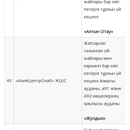
жайлары бар көп
пәтерлі тұрғын үй
кешені
«Алтын Отау»
Жапсарлас
салынған үй-
жайлары мен
паркингі бар көп
пәтерлі тұрғын үй
45
«АзияЦентрСнаб» ЖШС
кешені Алматы
ауданы, а91 және
А92 көшелерінің
қиылысы ауданы
«Жулдыз»
Салынып жатқан