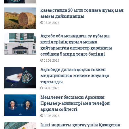
Қазақстанда 20 млн тоннаға жуық мал
азығы дайындалды
05.08.2026
Ақтөбе облысындағы су құбыры
желілерінің құрылысына
қайтарылған активтер қаражаты
есебінен 5 млрд теңге бөлінді
05.08.2026
Ақтөбеде далаға қоқыс төккен
медициналық мекеме жауапқа
тартылды
04.08.2026
Мемлекет басшысы Армения
Премьер-министрімен телефон
арқылы сөйлесті
04.08.2026
Ішкі нарықты қорғау үшін Қазақстан