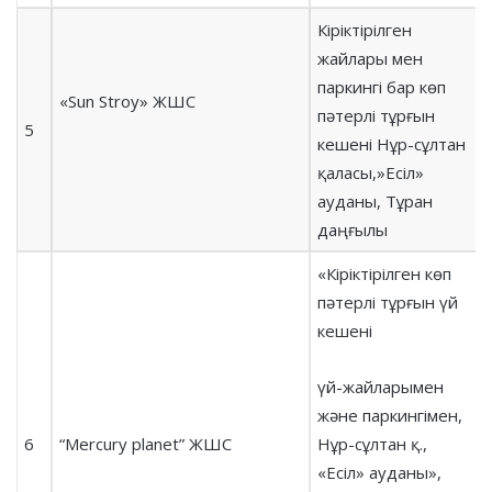
Кіріктірілген
жайлары мен
паркингі бар көп
«Sun Stroy» ЖШС
пәтерлі тұрғын
5
кешені Нұр-сұлтан
қаласы,»Есіл»
ауданы, Тұран
даңғылы
«Кіріктірілген көп
пәтерлі тұрғын үй
кешені
үй-жайларымен
және паркингімен,
6
“Mercury planet” ЖШС
Нұр-сұлтан қ.,
«Есіл» ауданы»,