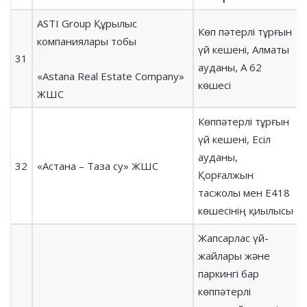
ASTI Group Құрылыс
Көп пәтерлі тұрғын
компаниялары тобы
үй кешені, Алматы
31
ауданы, А 62
«Astana Real Estate Compаny»
көшесі
ЖШС
Көппәтерлі тұрғын
үй кешені, Есіл
ауданы,
32
«Астана – Таза су» ЖШС
Қорғалжын
тасжолы мен Е418
көшесінің қиылысы
Жапсарлас үй-
жайлары және
паркингі бар
көппәтерлі