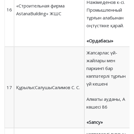
Нәжімеденов к-сі.
«Строительная фирма
16
Промышленный
AstanaBuilding» ЖШС
тұрғын алабынан
оңтүстікке қарай.
«Ордабасы»
Жапсарлас үй-
жайлары мен
паркингі бар
көппәтерлі тұрғын
үй кешені
17
ҚұрылысСалушыСалимов С. С.
Алматы ауданы, А
көшесі 86
«Sancy»
көппәтерлі тұрғын