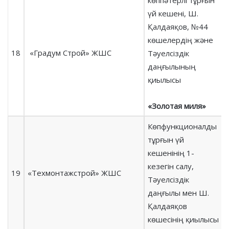
үй кешені, Ш.
Қалдаяқов, №44
көшелердің және
18
«Градум Строй» ЖШС
Тәуелсіздік
даңғылының
қиылысы
«Золотая миля»
Көпфункционалды
тұрғын үй
кешенінің 1-
кезегін салу,
19
«Техмонтажстрой» ЖШС
Тәуелсіздік
даңғылы мен Ш.
Қалдаяқов
көшесінің қиылысы