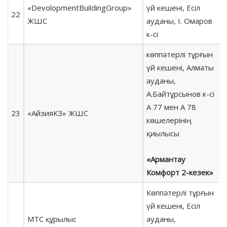
«DevolopmentBuildingGroup»
үй кешені, Есіл
22
ЖШС
ауданы, І. Омаров
к-сі
көппәтерлі тұрғын
үй кешені, Алматы
ауданы,
А.Байтұрсынов к-сі
А 77 мен А 78
23
«АйзияКЗ» ЖШС
көшелерінің
қиылысы
«Армантау
Комфорт 2-кезек»
Көппәтерлі тұрғын
үй кешені, Есіл
МТС құрылыс
ауданы,