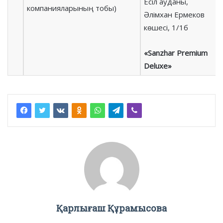
Есіл ауданы,
компанияларының тобы)
Әлімхан Ермеков
көшесі, 1/1б
«Sanzhar Premium
Deluxe»
Қарлығаш Құрамысова