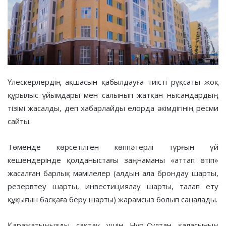
Үлескерлердің ақшасын қабылдауға тиісті рұқсаты жоқ
құрылыс ұйымдары мен салынып жатқан нысандардың
тізімі жасалды, деп хабарлайды елорда әкімдігінің ресми
сайты.
Төменде көрсетілген көппәтерлі тұрғын үй
кешендерінде қолданыстағы заңнаманы «аттап өтіп»
жасалған барлық мәмілелер (алдын ала брондау шарты,
резервтеу шарты, инвестициялау шарты, талап ету
құқығын басқаға беру шарты) жарамсыз болып саналады.
Қаражатыңызды сақтау үшін Нұр-Сұлтан қаласының