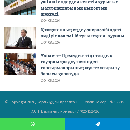
үшінші елдерден келетін құрылыс
материалдарының импортын
шектеді
04.08.2026
Қазақстанның өңдеу өнеркәсібіндегі
өндіріс көлемі 16 трлн теңгені құрады
04.08.2026
Үкіметте Президенттің отандық
тауарды қолдау жөніндегі
тапсырмаларының жүзеге асырылу
барысы қаралуда
04.08.2026
© Copyright 2026, Барлық құқығы қорғалған | Куәлік номері: № 17715-
ИА | Байланыс номері: +77025152426
Facebook
Instagram
Telegram
WhatsApp
Telegram