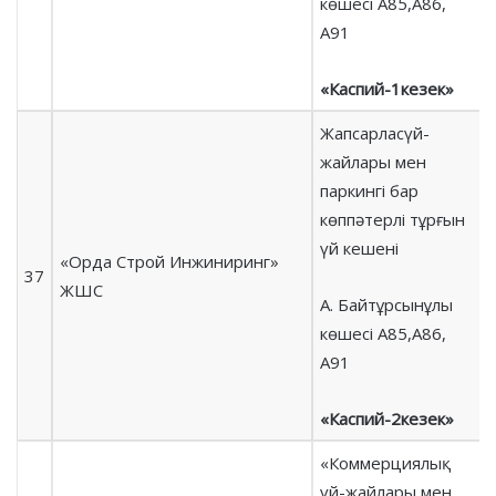
көшесі А85,А86,
А91
«Каспий-1кезек»
Жапсарласүй-
жайлары мен
паркингі бар
көппәтерлі тұрғын
үй кешені
«Орда Строй Инжиниринг»
37
ЖШС
А. Байтұрсынұлы
көшесі А85,А86,
А91
«Каспий-
2
кезек»
«Коммерциялық
үй-жайлары мен