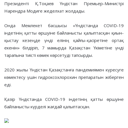
Президенті Қ.Тоқаев Үндістан Премьер-Министрі
Нарендра Модиге жеделхат жолдады.
Онда Мемлекет басшысы «Үндістанда COVID-19
індетінің қатты өршуіне байланысты қалыптасқан қиын-
қыстау кезеңде үнді елінің қайғы-қасіретіне ортақ
екенін» білдіріп, 7 мамырда Қазақстан Үкіметіне үнді
тарапына тиісті көмек көрсетуді тапсырды.
2020 жылы Үндістан Қазақстанға пандемиямен күресуге
көмектесу үшін гидроксохлорохин препаратын жіберген
еді.
Қазір Үндістанда COVID-19 індетінің қатты өршуіне
байланысты күрделі жағдай қалыптасқан.