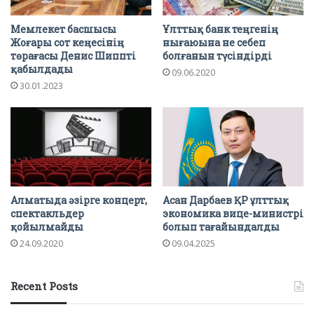
Мемлекет басшысы
Ұлттық банк теңгенің
Жоғары сот кеңесінің
нығаюына не себеп
төрағасы Денис Шиппті
болғанын түсіндірді
қабылдады
09.06.2020
30.01.2023
Алматыда әзірге концерт,
Асан Дарбаев ҚР ұлттық
спектакльдер
экономика вице-министрі
қойылмайды
болып тағайындалды
24.09.2020
09.04.2025
Recent Posts