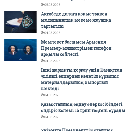
05.08.2026
Ақтөбеде далаға қоқыс төккен
медициналық мекеме жауапқа
тартылды
04.08.2026
Мемлекет басшысы Армения
Премьер-министрімен телефон
арқылы сөйлесті
04.08.2026
Ішкі нарықты қорғау үшін Қазақстан
үшінші елдерден келетін құрылыс
материалдарының импортын
шектеді
04.08.2026
Қазақстанның өңдеу өнеркәсібіндегі
өндіріс көлемі 16 трлн теңгені құрады
04.08.2026
Үкіметте Президенттің отандық