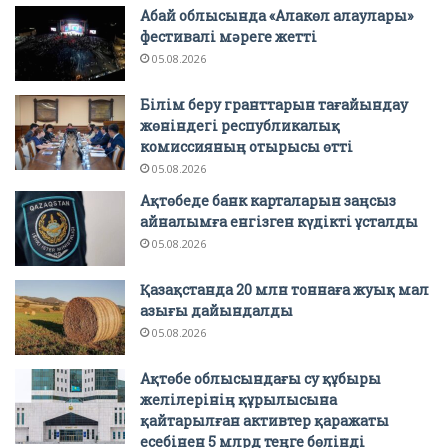
Абай облысында «Алакөл алаулары»
фестивалі мәреге жетті
05.08.2026
Білім беру гранттарын тағайындау
жөніндегі республикалық
комиссияның отырысы өтті
05.08.2026
Ақтөбеде банк карталарын заңсыз
айналымға енгізген күдікті ұсталды
05.08.2026
Қазақстанда 20 млн тоннаға жуық мал
азығы дайындалды
05.08.2026
Ақтөбе облысындағы су құбыры
желілерінің құрылысына
қайтарылған активтер қаражаты
есебінен 5 млрд теңге бөлінді