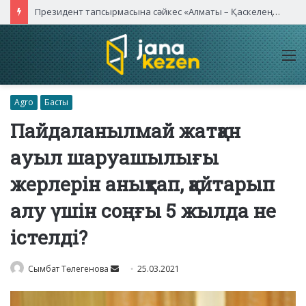
Президент тапсырмасына сәйкес «Алматы – Қаскелең» автожолы сегіз жолаққа дейін кеңейтіледі
M
Agro
Басты
Пайдаланылмай жатқан
ауыл шаруашылығы
жерлерін анықтап, қайтарып
алу үшін соңғы 5 жылда не
істелді?
Send
Сымбат Төлегенова
25.03.2021
an
email