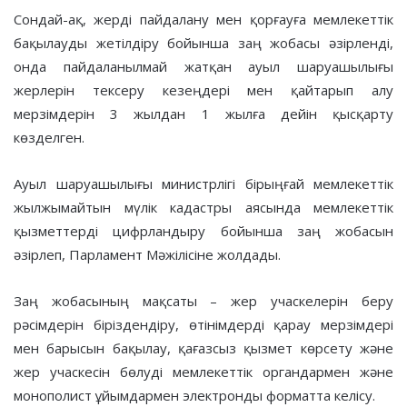
Сондай-ақ, жерді пайдалану мен қорғауға мемлекеттік
бақылауды жетілдіру бойынша заң жобасы әзірленді,
онда пайдаланылмай жатқан ауыл шаруашылығы
жерлерін тексеру кезеңдері мен қайтарып алу
мерзімдерін 3 жылдан 1 жылға дейін қысқарту
көзделген.
Ауыл шаруашылығы министрлігі бірыңғай мемлекеттік
жылжымайтын мүлік кадастры аясында мемлекеттік
қызметтерді цифрландыру бойынша заң жобасын
әзірлеп, Парламент Мәжілісіне жолдады.
Заң жобасының мақсаты – жер учаскелерін беру
рәсімдерін біріздендіру, өтінімдерді қарау мерзімдері
мен барысын бақылау, қағазсыз қызмет көрсету және
жер учаскесін бөлуді мемлекеттік органдармен және
монополист ұйымдармен электронды форматта келісу.