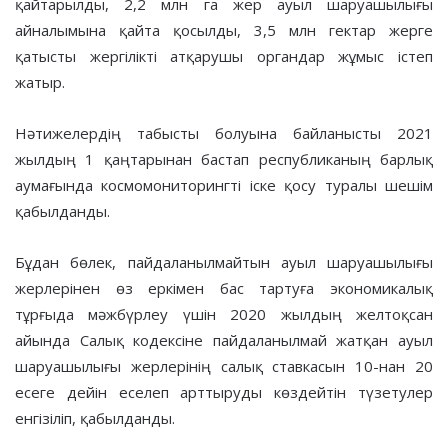
қайтарылды, 2,2 млн га жер ауыл шаруашылығы
айналымына қайта қосылды, 3,5 млн гектар жерге
қатысты жергілікті атқарушы органдар жұмыс істеп
жатыр.
Нәтижелердің табысты болуына байланысты 2021
жылдың 1 қаңтарынан бастап республиканың барлық
аумағында космомониторингті іске қосу туралы шешім
қабылданды.
Бұдан бөлек, пайдаланылмайтын ауыл шаруашылығы
жерлерінен өз еркімен бас тартуға экономикалық
тұрғыда мәжбүрлеу үшін 2020 жылдың желтоқсан
айында Салық кодексіне пайдаланылмай жатқан ауыл
шаруашылығы жерлерінің салық ставкасын 10-нан 20
есеге дейін еселеп арттыруды көздейтін түзетулер
енгізіліп, қабылданды.