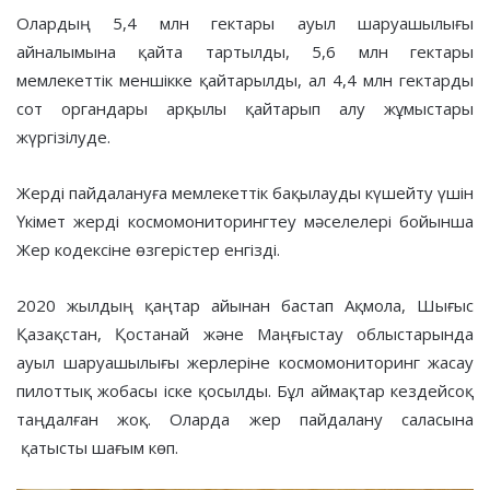
Олардың 5,4 млн гектары ауыл шаруашылығы
айналымына қайта тартылды, 5,6 млн гектары
мемлекеттік меншікке қайтарылды, ал 4,4 млн гектарды
сот органдары арқылы қайтарып алу жұмыстары
жүргізілуде.
Жерді пайдалануға мемлекеттік бақылауды күшейту үшін
Үкімет жерді космомониторингтеу мәселелері бойынша
Жер кодексіне өзгерістер енгізді.
2020 жылдың қаңтар айынан бастап Ақмола, Шығыс
Қазақстан, Қостанай және Маңғыстау облыстарында
ауыл шаруашылығы жерлеріне космомониторинг жасау
пилоттық жобасы іске қосылды. Бұл аймақтар кездейсоқ
таңдалған жоқ. Оларда жер пайдалану саласына
қатысты шағым көп.