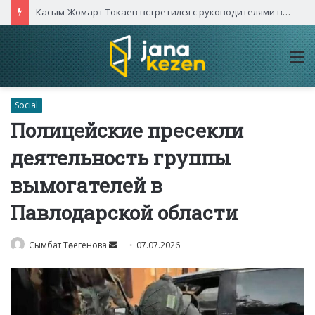
Касым-Жомарт Токаев встретился с руководителями высокотехнологичных компаний Китая
M
Social
Полицейские пресекли
деятельность группы
вымогателей в
Павлодарской области
Send
Сымбат Төлегенова
07.07.2026
an
email