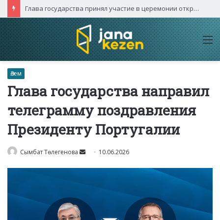
Глава государства принял участие в церемонии открытия международного турнира «Игры будущего – 2026»
M
Әлем
Глава государства направил
телеграмму поздравления
Президенту Португалии
Send
Сымбат Төлегенова
10.06.2026
an
email