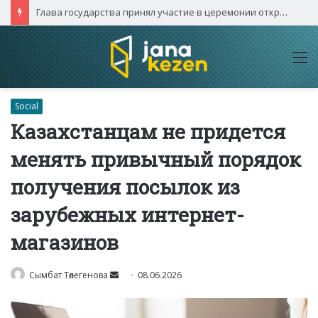
Касым-Жомарт Токаев встретился с руководителями высокотехнологичных компаний Китая
M
Social
Казахстанцам не придется
менять привычный порядок
получения посылок из
зарубежных интернет-
магазинов
Send
Сымбат Төлегенова
08.06.2026
an
email