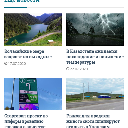
Кольсайские озера
В Казахстане ожидается
закроют на выходные
похолодание и понижение
температуры
17.07.2020
22.07.2020
Стартовал проект по
Рынок для продажи
информированию
живого скота планируют
горожан о качестве
открыть в Уланском