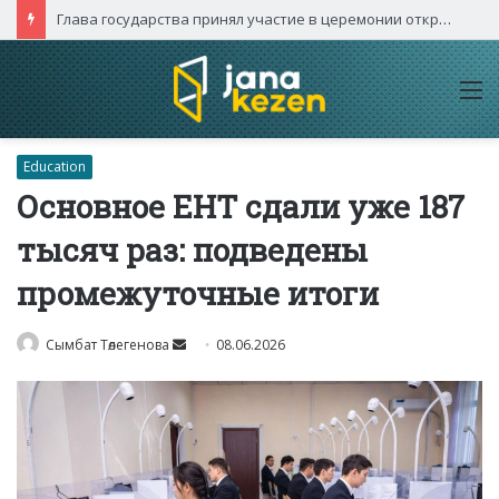
Глава государства принял участие в церемонии открытия международного турнира «Игры будущего – 2026»
M
Education
Основное ЕНТ сдали уже 187
тысяч раз: подведены
промежуточные итоги
Send
Сымбат Төлегенова
08.06.2026
an
email