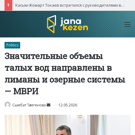
Касым-Жомарт Токаев встретился с руководителями высокотехнологичных компаний Китая
M
Politics
Значительные объемы
талых вод направлены в
лиманы и озерные системы
— МВРИ
Send
Сымбат Төлегенова
12.05.2026
an
email