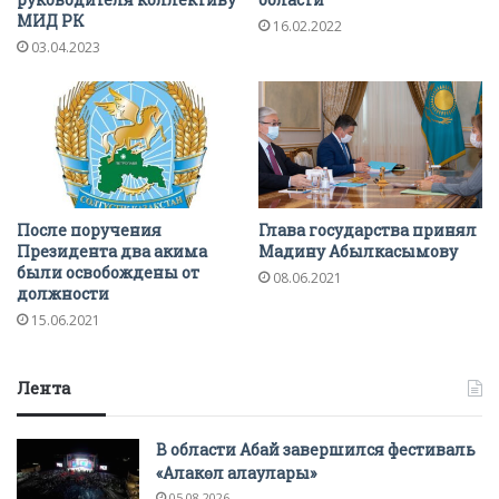
МИД РК
16.02.2022
03.04.2023
После поручения
Глава государства принял
Президента два акима
Мадину Абылкасымову
были освобождены от
08.06.2021
должности
15.06.2021
Лента
В области Абай завершился фестиваль
«Алакөл алаулары»
05.08.2026