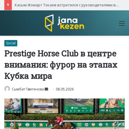
Касым-Жомарт Токаев встретился с руководителями высокотехнологичных компаний Китая
M
Social
Prestige Horse Club в центре
внимания: фурор на этапах
Кубка мира
Send
Сымбат Төлегенова
08.05.2026
an
email