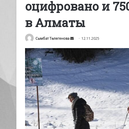
оцифровано и 75
в Алматы
Send
Сымбат Төлегенова
12.11.2025
an
email