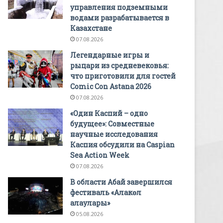
управления подземными
водами разрабатывается в
Казахстане
07.08.2026
Легендарные игры и
рыцари из средневековья:
что приготовили для гостей
Comic Con Astana 2026
07.08.2026
«Один Каспий – одно
будущее»: Совместные
научные исследования
Каспия обсудили на Caspian
Sea Action Week
07.08.2026
В области Абай завершился
фестиваль «Алакөл
алаулары»
05.08.2026