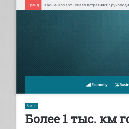
Касым-Жомарт Токаев встретился с руковод
Тренд
Economy
Busi
Social
Более 1 тыс. км