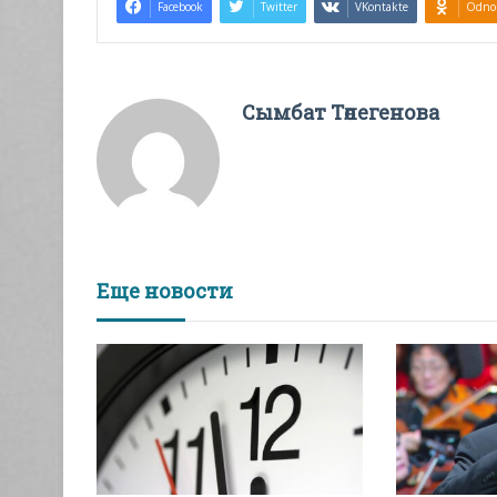
Facebook
Twitter
VKontakte
Odnok
Сымбат Төлегенова
Еще новости