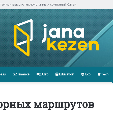
ителями высокотехнологичных компаний Китая
ness
Finance
Agro
Education
Eco
Tech
 горных маршрутов