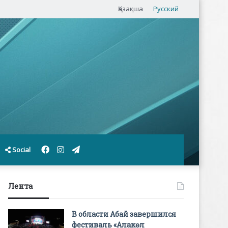
Қазақша
Русский
Facebook
Instagram
Telegram
Social
Лента
В области Абай завершился
фестиваль «Алакөл