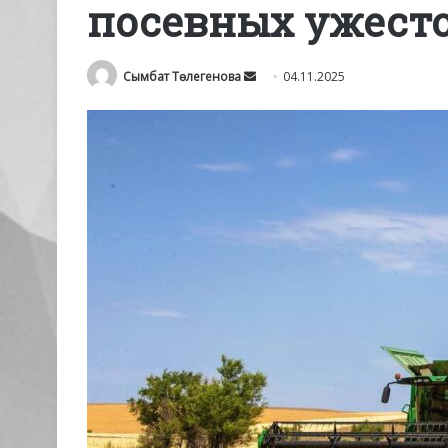
посевных ужесто
Send
Сымбат Төлегенова
04.11.2025
an
email