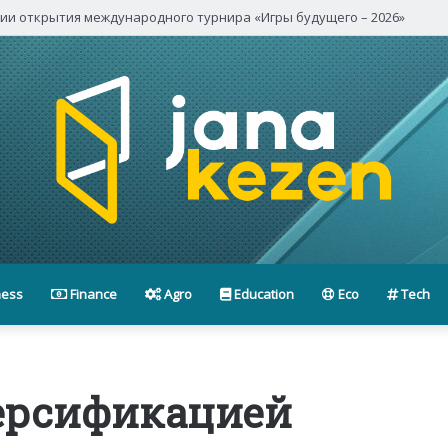
нии открытия международного турнира «Игры будущего – 2026»
ness
Finance
Agro
Education
Eco
Tech
версификацией