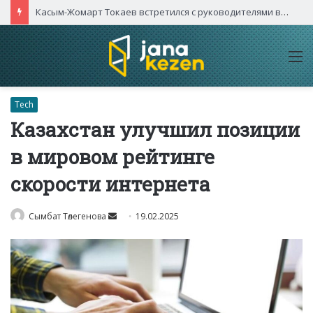
Касым-Жомарт Токаев встретился с руководителями высокотехнологичных компаний Китая
M
Tech
Казахстан улучшил позиции
в мировом рейтинге
скорости интернета
Send
Сымбат Төлегенова
19.02.2025
an
email