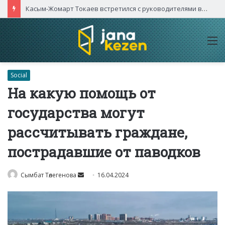
По поручению Президента дорогу «Алматы – Қаскелен» расширят до восьми полос
M
Social
На какую помощь от
государства могут
рассчитывать граждане,
пострадавшие от паводков
Send
Сымбат Төлегенова
16.04.2024
an
email