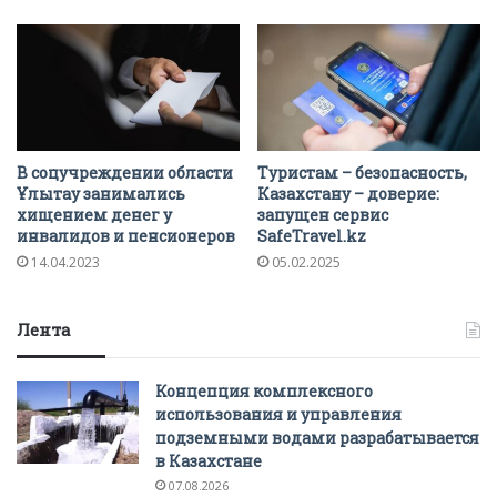
В соцучреждении области
Туристам – безопасность,
Ұлытау занимались
Казахстану – доверие:
хищением денег у
запущен сервис
инвалидов и пенсионеров
SafeTravel.kz
14.04.2023
05.02.2025
Лента
Концепция комплексного
использования и управления
подземными водами разрабатывается
в Казахстане
07.08.2026