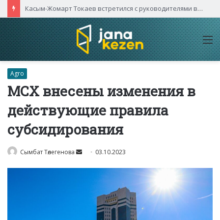
Касым-Жомарт Токаев встретился с руководителями высокотехнологичных компаний Китая
M
Agro
МСХ внесены изменения в
действующие правила
субсидирования
Send
Сымбат Төлегенова
03.10.2023
an
email