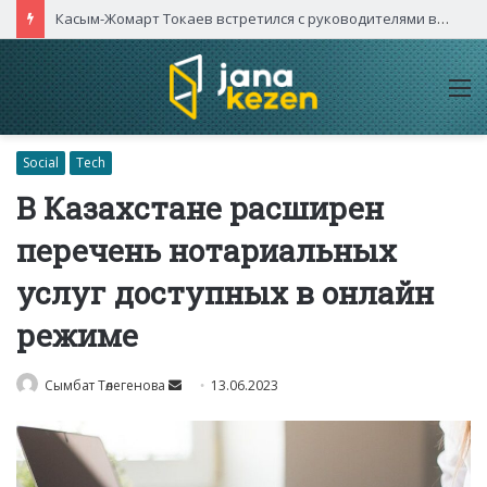
Касым-Жомарт Токаев встретился с руководителями высокотехнологичных компаний Китая
M
Social
Tech
В Казахстане расширен
перечень нотариальных
услуг доступных в онлайн
режиме
Send
Сымбат Төлегенова
13.06.2023
an
email